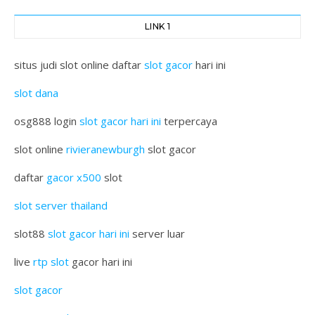
LINK 1
situs judi slot online daftar
slot gacor
hari ini
slot dana
osg888 login
slot gacor hari ini
terpercaya
slot online
rivieranewburgh
slot gacor
daftar
gacor x500
slot
slot server thailand
slot88
slot gacor hari ini
server luar
live
rtp slot
gacor hari ini
slot gacor