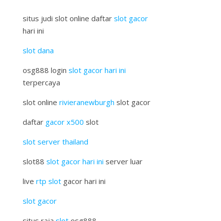
situs judi slot online daftar
slot gacor
hari ini
slot dana
osg888 login
slot gacor hari ini
terpercaya
slot online
rivieranewburgh
slot gacor
daftar
gacor x500
slot
slot server thailand
slot88
slot gacor hari ini
server luar
live
rtp slot
gacor hari ini
slot gacor
situs raja
slot
osg888