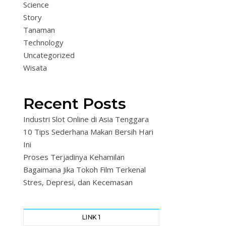
Science
Story
Tanaman
Technology
Uncategorized
Wisata
Recent Posts
Industri Slot Online di Asia Tenggara
10 Tips Sederhana Makan Bersih Hari
Ini
Proses Terjadinya Kehamilan
Bagaimana Jika Tokoh Film Terkenal
Stres, Depresi, dan Kecemasan
LINK 1