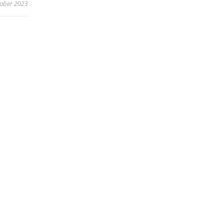
tober 2023