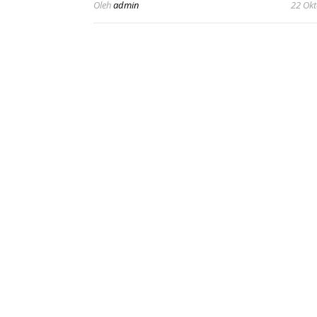
Oleh
admin
22 Ok