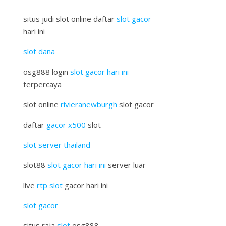
situs judi slot online daftar
slot gacor
hari ini
slot dana
osg888 login
slot gacor hari ini
terpercaya
slot online
rivieranewburgh
slot gacor
daftar
gacor x500
slot
slot server thailand
slot88
slot gacor hari ini
server luar
live
rtp slot
gacor hari ini
slot gacor
situs raja
slot
osg888