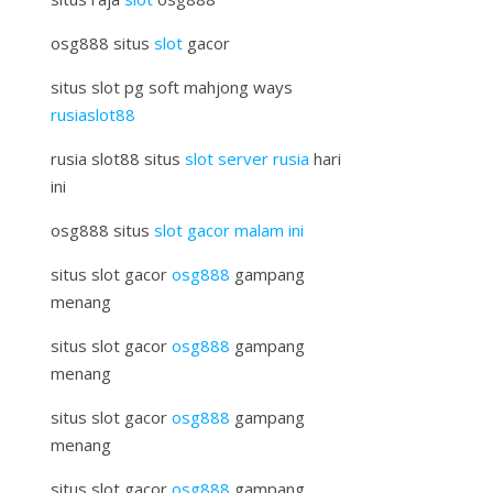
osg888 situs
slot
gacor
situs slot pg soft mahjong ways
rusiaslot88
rusia slot88 situs
slot server rusia
hari
ini
osg888 situs
slot gacor malam ini
situs slot gacor
osg888
gampang
menang
situs slot gacor
osg888
gampang
menang
situs slot gacor
osg888
gampang
menang
situs slot gacor
osg888
gampang