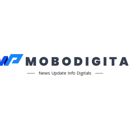
News Update Info Digitals