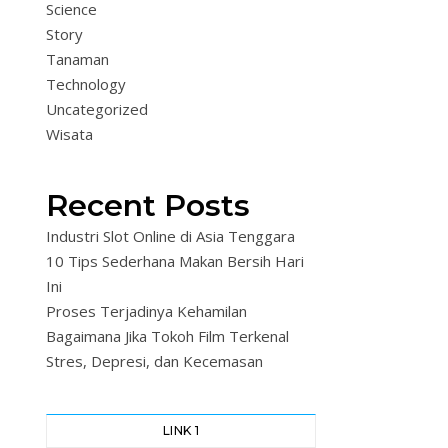
Science
Story
Tanaman
Technology
Uncategorized
Wisata
Recent Posts
Industri Slot Online di Asia Tenggara
10 Tips Sederhana Makan Bersih Hari
Ini
Proses Terjadinya Kehamilan
Bagaimana Jika Tokoh Film Terkenal
Stres, Depresi, dan Kecemasan
LINK 1