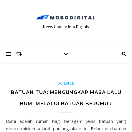
News Update Info Digitals
SCIENCE
BATUAN TUA: MENGUNGKAP MASA LALU
BUMI MELALUI BATUAN BERUMUR
Bumi adalah rumah bagi beragam jenis batuan yang
mencerminkan sejarah panjang planet ini. Beberapa batuan