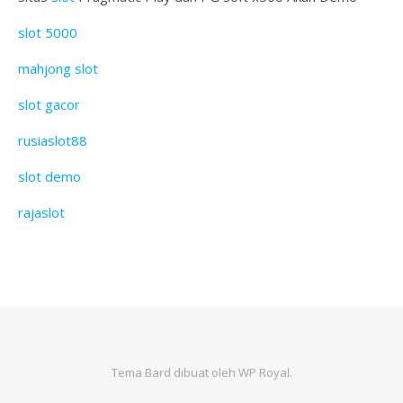
slot 5000
mahjong slot
slot gacor
rusiaslot88
slot demo
rajaslot
Tema Bard dibuat oleh
WP Royal
.