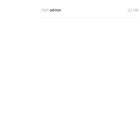
Oleh
admin
22 Ok