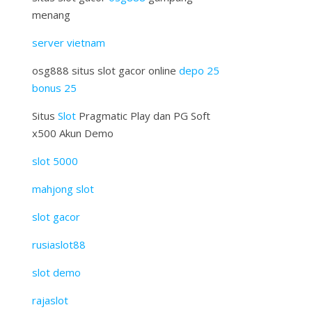
menang
server vietnam
osg888 situs slot gacor online
depo 25
bonus 25
Situs
Slot
Pragmatic Play dan PG Soft
x500 Akun Demo
slot 5000
mahjong slot
slot gacor
rusiaslot88
slot demo
rajaslot