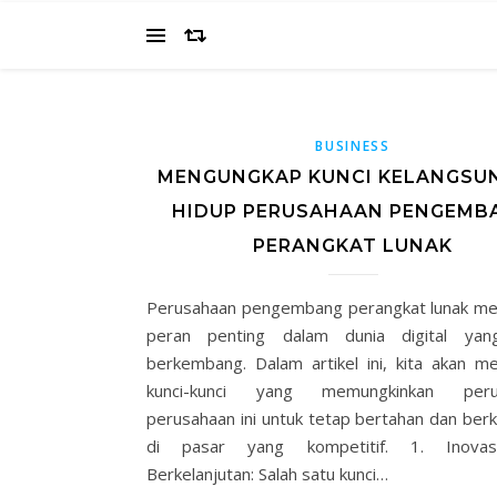
BUSINESS
MENGUNGKAP KUNCI KELANGSU
HIDUP PERUSAHAAN PENGEMB
PERANGKAT LUNAK
Perusahaan pengembang perangkat lunak m
peran penting dalam dunia digital yan
berkembang. Dalam artikel ini, kita akan 
kunci-kunci yang memungkinkan peru
perusahaan ini untuk tetap bertahan dan be
di pasar yang kompetitif. 1. Inova
Berkelanjutan: Salah satu kunci…