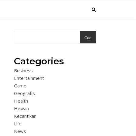
Cari
Categories
Business
Entertainment
Game
Geografis
Health
Hewan
Kecantikan
Life
News