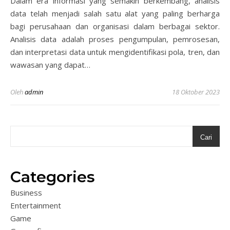
Dalam era informasi yang semakin berkembang, analisis
data telah menjadi salah satu alat yang paling berharga
bagi perusahaan dan organisasi dalam berbagai sektor.
Analisis data adalah proses pengumpulan, pemrosesan,
dan interpretasi data untuk mengidentifikasi pola, tren, dan
wawasan yang dapat…
Oleh
admin
18 Oktober 2023
Cari
Categories
Business
Entertainment
Game