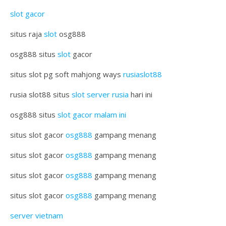
slot gacor
situs raja
slot
osg888
osg888 situs
slot
gacor
situs slot pg soft mahjong ways
rusiaslot88
rusia slot88 situs
slot server rusia
hari ini
osg888 situs
slot gacor malam ini
situs slot gacor
osg888
gampang menang
situs slot gacor
osg888
gampang menang
situs slot gacor
osg888
gampang menang
situs slot gacor
osg888
gampang menang
server vietnam