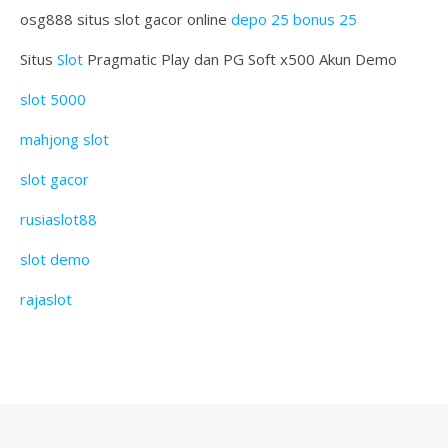
osg888 situs slot gacor online
depo 25 bonus 25
Situs
Slot
Pragmatic Play dan PG Soft x500 Akun Demo
slot 5000
mahjong slot
slot gacor
rusiaslot88
slot demo
rajaslot