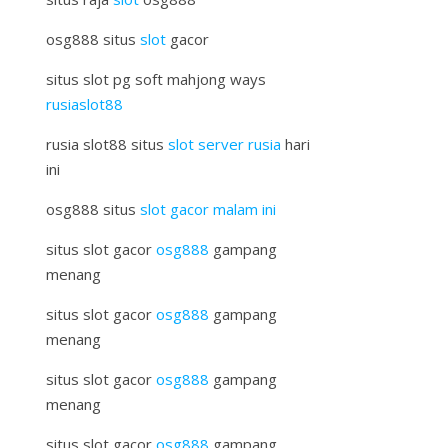
osg888 situs
slot
gacor
situs slot pg soft mahjong ways
rusiaslot88
rusia slot88 situs
slot server rusia
hari
ini
osg888 situs
slot gacor malam ini
situs slot gacor
osg888
gampang
menang
situs slot gacor
osg888
gampang
menang
situs slot gacor
osg888
gampang
menang
situs slot gacor
osg888
gampang