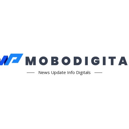
News Update Info Digitals