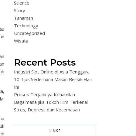
Science
Story
Tanaman
Technology
au
Uncategorized
an
Wisata
an
Recent Posts
an
ah
Industri Slot Online di Asia Tenggara
10 Tips Sederhana Makan Bersih Hari
Ini
a,
Proses Terjadinya Kehamilan
a.
Bagaimana Jika Tokoh Film Terkenal
Stres, Depresi, dan Kecemasan
pa
uk
LINK 1
di