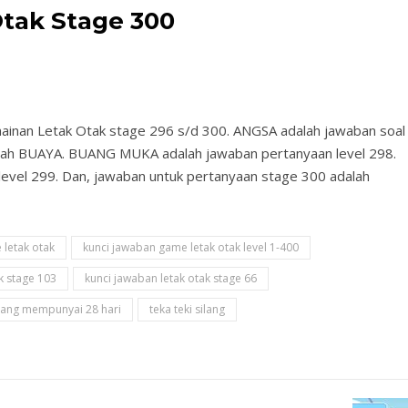
tak Stage 300
mainan Letak Otak stage 296 s/d 300. ANGSA adalah jawaban soal
alah BUAYA. BUANG MUKA adalah jawaban pertanyaan level 298.
evel 299. Dan, jawaban untuk pertanyaan stage 300 adalah
 letak otak
kunci jawaban game letak otak level 1-400
k stage 103
kunci jawaban letak otak stage 66
 yang mempunyai 28 hari
teka teki silang