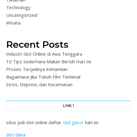
Technology
Uncategorized
Wisata
Recent Posts
Industri Slot Online di Asia Tenggara
10 Tips Sederhana Makan Bersih Hari Ini
Proses Terjadinya Kehamilan
Bagaimana Jika Tokoh Film Terkenal
Stres, Depresi, dan Kecemasan
LINK 1
situs judi slot online daftar
slot gacor
hari ini
slot dana