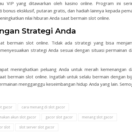
u VIP yang ditawarkan oleh kasino online. Program ini seri
bonus eksklusif, putaran gratis, dan hadiah lainnya kepada pema
ningkatkan nilai hiburan Anda saat bermain slot online.
engan Strategi Anda
aat bermain slot online. Tidak ada strategi yang bisa menjam
menyesuaikan strategi Anda sesuai dengan situasi permainan d
 dapat meningkatkan peluang Anda untuk meraih kemenangan d
 bermain slot online. Ingatlah untuk selalu bermain dengan bij
permainan mengganggu keseimbangan hidup Anda yang lain. Semo
ot gacor
cara menang di slot gacor
akan akun slot gacor
gacor slot gacor
menang slot gacor
or slot
slot server slot gacor