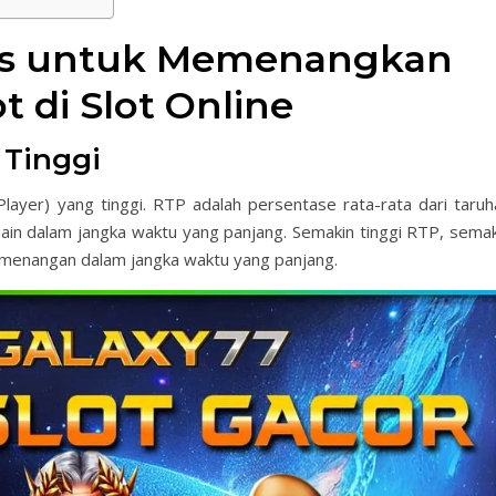
sus untuk Memenangkan
t di Slot Online
 Tinggi
layer) yang tinggi. RTP adalah persentase rata-rata dari taruh
in dalam jangka waktu yang panjang. Semakin tinggi RTP, semak
emenangan dalam jangka waktu yang panjang.