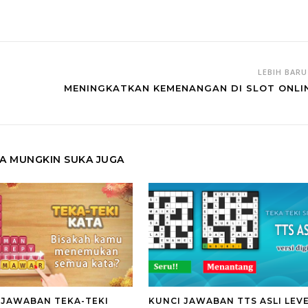
LEBIH BAR
MENINGKATKAN KEMENANGAN DI SLOT ONLI
A MUNGKIN SUKA JUGA
 JAWABAN TEKA-TEKI
KUNCI JAWABAN TTS ASLI LEV