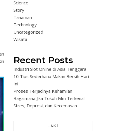
Science
Story
Tanaman
Technology
Uncategorized
Wisata
an
Recent Posts
in
Industri Slot Online di Asia Tenggara
10 Tips Sederhana Makan Bersih Hari
Ini
Proses Terjadinya Kehamilan
Bagaimana Jika Tokoh Film Terkenal
Stres, Depresi, dan Kecemasan
LINK 1