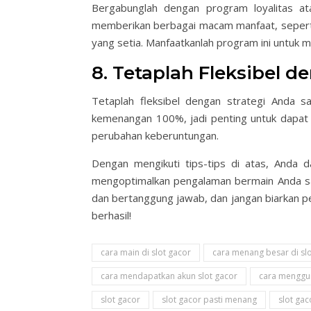
Bergabunglah dengan program loyalitas ata
memberikan berbagai macam manfaat, seperti 
yang setia. Manfaatkanlah program ini untuk me
8. Tetaplah Fleksibel d
Tetaplah fleksibel dengan strategi Anda s
kemenangan 100%, jadi penting untuk dapat 
perubahan keberuntungan.
Dengan mengikuti tips-tips di atas, Anda
mengoptimalkan pengalaman bermain Anda saat
dan bertanggung jawab, dan jangan biarkan 
berhasil!
cara main di slot gacor
cara menang besar di sl
cara mendapatkan akun slot gacor
cara menggun
slot gacor
slot gacor pasti menang
slot gac