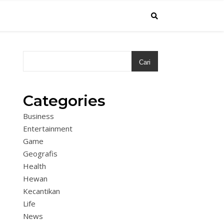
Cari
Categories
Business
Entertainment
Game
Geografis
Health
Hewan
Kecantikan
Life
News