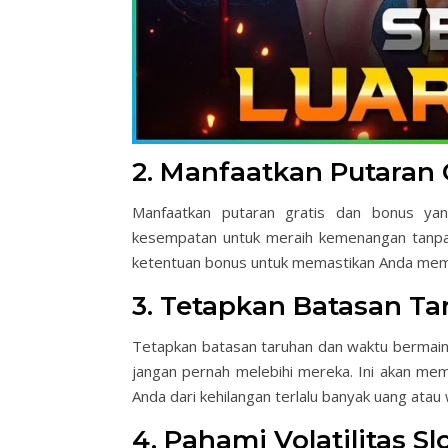
2. Manfaatkan Putaran 
Manfaatkan putaran gratis dan bonus yang 
kesempatan untuk meraih kemenangan tanpa 
ketentuan bonus untuk memastikan Anda mema
3. Tetapkan Batasan T
Tetapkan batasan taruhan dan waktu bermain 
jangan pernah melebihi mereka. Ini akan m
Anda dari kehilangan terlalu banyak uang atau
4. Pahami Volatilitas Sl