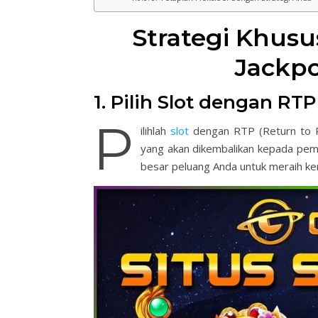
Strategi Khu
Jackpo
1. Pilih Slot dengan RTP
P
ilihlah
slot
dengan RTP (Return to P
yang akan dikembalikan kepada pema
besar peluang Anda untuk meraih k