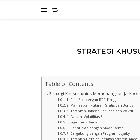
STRATEGI KHUS
Table of Contents
Strategi Khusus untuk Memenangkan Jackpot d
1. Pilih Slot dengan RTP Tinggi
2. Manfaatkan Putaran Gratis dan Bonus
3. Tetapkan Batasan Taruhan dan Waktu
4. Pahami Volatilitas Slot
5. Jaga Emosi Anda
6. Berlatihlah dengan Mode Demo
7. Bergabung dengan Program Loyalty
8. Tetaplah Fleksibel dengan Strategi Anda