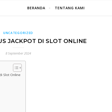
BERANDA
TENTANG KAMI
UNCATEGORIZED
US JACKPOT DI SLOT ONLINE
8 September 2024
i Slot Online