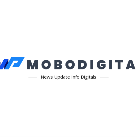
News Update Info Digitals