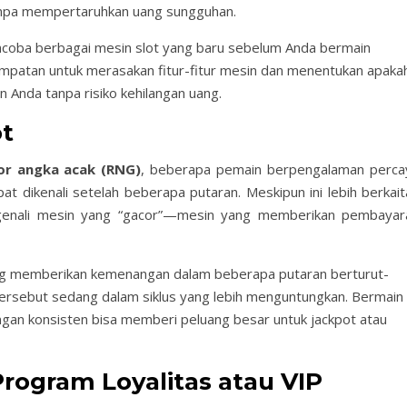
tanpa mempertaruhkan uang sungguhan.
coba berbagai mesin slot yang baru sebelum Anda bermain
mpatan untuk merasakan fitur-fitur mesin dan menentukan apaka
Anda tanpa risiko kehilangan uang.
ot
or angka acak (RNG)
, beberapa pemain berpengalaman perca
at dikenali setelah beberapa putaran. Meskipun ini lebih berkait
enali mesin yang “gacor”—mesin yang memberikan pembayar
ring memberikan kemenangan dalam beberapa putaran berturut-
 tersebut sedang dalam siklus yang lebih menguntungkan. Bermain
gan konsisten bisa memberi peluang besar untuk jackpot atau
rogram Loyalitas atau VIP