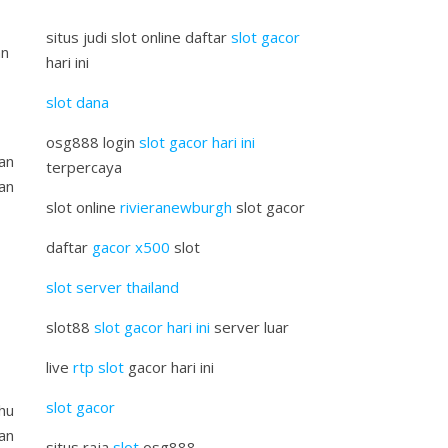
situs judi slot online daftar
slot gacor
an
hari ini
slot dana
osg888 login
slot gacor hari ini
kan
terpercaya
an
slot online
rivieranewburgh
slot gacor
daftar
gacor x500
slot
slot server thailand
slot88
slot gacor hari ini
server luar
live
rtp slot
gacor hari ini
slot gacor
hu
an
situs raja
slot
osg888