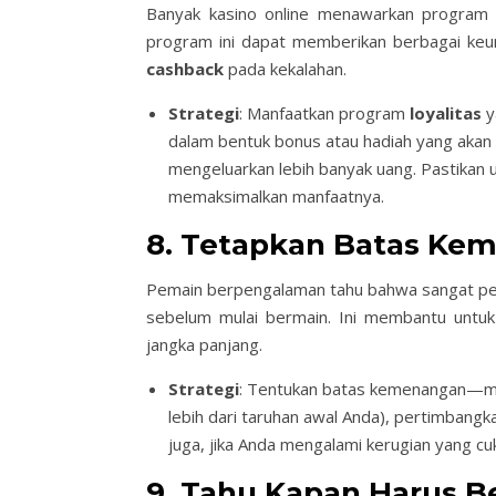
Banyak kasino online menawarkan progra
program ini dapat memberikan berbagai keu
cashback
pada kekalahan.
Strategi
: Manfaatkan program
loyalitas
y
dalam bentuk bonus atau hadiah yang akan
mengeluarkan lebih banyak uang. Pastikan 
memaksimalkan manfaatnya.
8. Tetapkan Batas Ke
Pemain berpengalaman tahu bahwa sangat p
sebelum mulai bermain. Ini membantu untu
jangka panjang.
Strategi
: Tentukan batas kemenangan—mis
lebih dari taruhan awal Anda), pertimbang
juga, jika Anda mengalami kerugian yang cu
9. Tahu Kapan Harus B