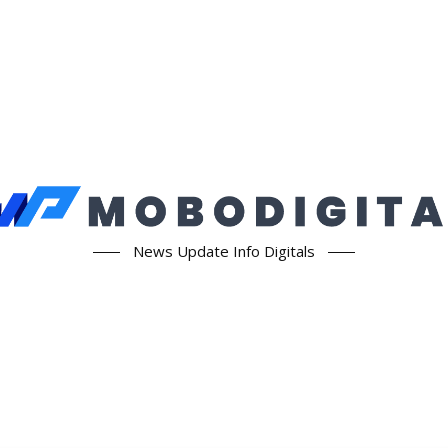
News Update Info Digitals