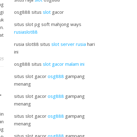
ng
gi
osg888 situs
slot
gacor
uk
situs slot pg soft mahjong ways
n.
rusiaslot88
at
rusia slot88 situs
slot server rusia
hari
ini
025
osg888 situs
slot gacor malam ini
situs slot gacor
osg888
gampang
menang
situs slot gacor
osg888
gampang
T
menang
in
situs slot gacor
osg888
gampang
an
menang
ng
situs slot gacor
osg888
gampang
uk