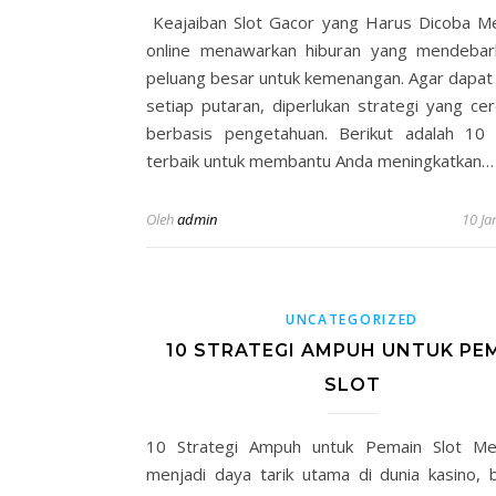
Keajaiban Slot Gacor yang Harus Dicoba Me
online menawarkan hiburan yang mendebar
peluang besar untuk kemenangan. Agar dapat 
setiap putaran, diperlukan strategi yang ce
berbasis pengetahuan. Berikut adalah 10 
terbaik untuk membantu Anda meningkatkan…
Oleh
admin
10 Ja
UNCATEGORIZED
10 STRATEGI AMPUH UNTUK PE
SLOT
10 Strategi Ampuh untuk Pemain Slot Mes
menjadi daya tarik utama di dunia kasino, ba