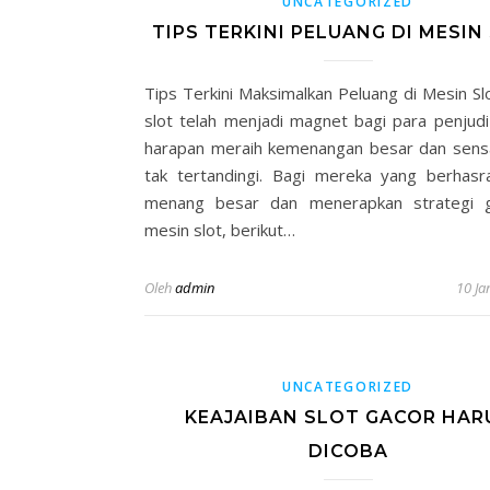
UNCATEGORIZED
TIPS TERKINI PELUANG DI MESIN
Tips Terkini Maksimalkan Peluang di Mesin Sl
slot telah menjadi magnet bagi para penjud
harapan meraih kemenangan besar dan sens
tak tertandingi. Bagi mereka yang berhasr
menang besar dan menerapkan strategi g
mesin slot, berikut…
Oleh
admin
10 Ja
UNCATEGORIZED
KEAJAIBAN SLOT GACOR HAR
DICOBA