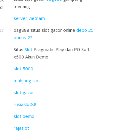
menang
di
server vietnam
osg888 situs slot gacor online
depo 25
025
bonus 25
Situs
Slot
Pragmatic Play dan PG Soft
x500 Akun Demo
slot 5000
mahjong slot
slot gacor
rusiaslot88
slot demo
rajaslot