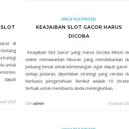
UNCATEGORIZED
 SLOT
KEAJAIBAN SLOT GACOR HARUS
DICOBA
acor di
tentang
Keajaiban Slot Gacor yang Harus Dicoba Mesin sl
strategi
online menawarkan hiburan yang mendebarkan d
da untuk
peluang besar untuk kemenangan. Agar dapat gacor 
nsisten.
setiap putaran, diperlukan strategi yang cerdas d
g dapat
berbasis pengetahuan. Berikut adalah 10 strate
terbaik untuk membantu Anda meningkatkan…
nuari 2025
Oleh
admin
10 Januari 2