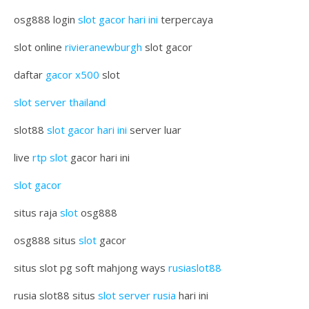
osg888 login
slot gacor hari ini
terpercaya
slot online
rivieranewburgh
slot gacor
daftar
gacor x500
slot
slot server thailand
slot88
slot gacor hari ini
server luar
live
rtp slot
gacor hari ini
slot gacor
situs raja
slot
osg888
osg888 situs
slot
gacor
situs slot pg soft mahjong ways
rusiaslot88
rusia slot88 situs
slot server rusia
hari ini