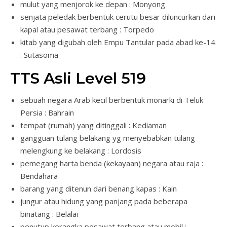
mulut yang menjorok ke depan : Monyong
senjata peledak berbentuk cerutu besar diluncurkan dari
kapal atau pesawat terbang : Torpedo
kitab yang digubah oleh Empu Tantular pada abad ke-14
: Sutasoma
TTS Asli Level 519
sebuah negara Arab kecil berbentuk monarki di Teluk
Persia : Bahrain
tempat (rumah) yang ditinggali : Kediaman
gangguan tulang belakang yg menyebabkan tulang
melengkung ke belakang : Lordosis
pemegang harta benda (kekayaan) negara atau raja :
Bendahara
barang yang ditenun dari benang kapas : Kain
jungur atau hidung yang panjang pada beberapa
binatang : Belalai
penutup kerangka pesawat terbang atau mobil :