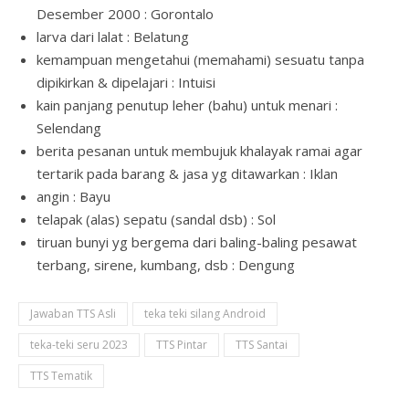
Desember 2000 : Gorontalo
larva dari lalat : Belatung
kemampuan mengetahui (memahami) sesuatu tanpa
dipikirkan & dipelajari : Intuisi
kain panjang penutup leher (bahu) untuk menari :
Selendang
berita pesanan untuk membujuk khalayak ramai agar
tertarik pada barang & jasa yg ditawarkan : Iklan
angin : Bayu
telapak (alas) sepatu (sandal dsb) : Sol
tiruan bunyi yg bergema dari baling-baling pesawat
terbang, sirene, kumbang, dsb : Dengung
Jawaban TTS Asli
teka teki silang Android
teka-teki seru 2023
TTS Pintar
TTS Santai
TTS Tematik