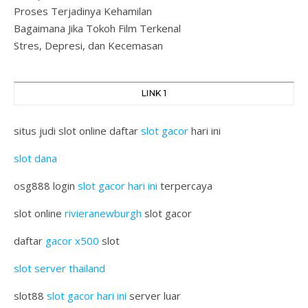
Proses Terjadinya Kehamilan
Bagaimana Jika Tokoh Film Terkenal
Stres, Depresi, dan Kecemasan
LINK 1
situs judi slot online daftar
slot gacor
hari ini
slot dana
osg888 login
slot gacor hari ini
terpercaya
slot online
rivieranewburgh
slot gacor
daftar
gacor x500
slot
slot server thailand
slot88
slot gacor hari ini
server luar