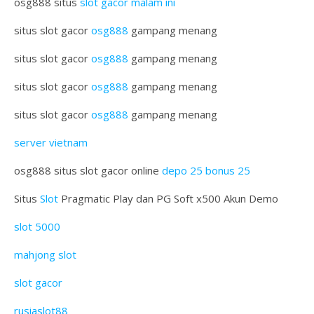
osg888 situs
slot gacor malam ini
situs slot gacor
osg888
gampang menang
situs slot gacor
osg888
gampang menang
situs slot gacor
osg888
gampang menang
situs slot gacor
osg888
gampang menang
server vietnam
osg888 situs slot gacor online
depo 25 bonus 25
Situs
Slot
Pragmatic Play dan PG Soft x500 Akun Demo
slot 5000
mahjong slot
slot gacor
rusiaslot88