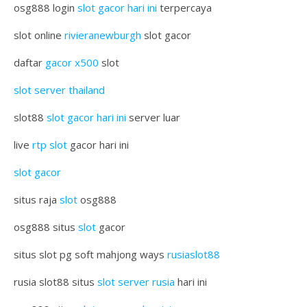
osg888 login
slot gacor hari ini
terpercaya
slot online
rivieranewburgh
slot gacor
daftar
gacor x500
slot
slot server thailand
slot88
slot gacor hari ini
server luar
live
rtp slot
gacor hari ini
slot gacor
situs raja
slot
osg888
osg888 situs
slot
gacor
situs slot pg soft mahjong ways
rusiaslot88
rusia slot88 situs
slot server rusia
hari ini