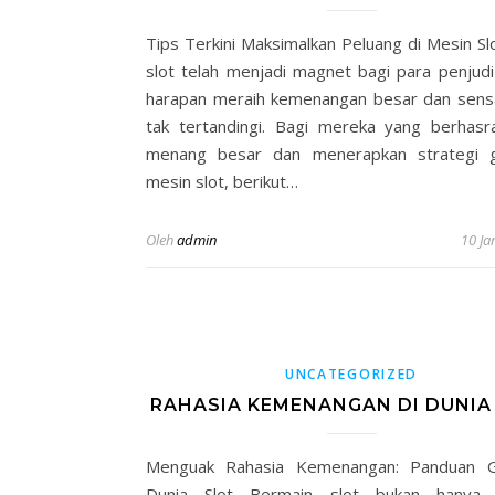
Tips Terkini Maksimalkan Peluang di Mesin Sl
slot telah menjadi magnet bagi para penjud
harapan meraih kemenangan besar dan sens
tak tertandingi. Bagi mereka yang berhasr
menang besar dan menerapkan strategi g
mesin slot, berikut…
Oleh
admin
10 Ja
UNCATEGORIZED
RAHASIA KEMENANGAN DI DUNIA
Menguak Rahasia Kemenangan: Panduan G
Dunia Slot Bermain slot bukan hanya 