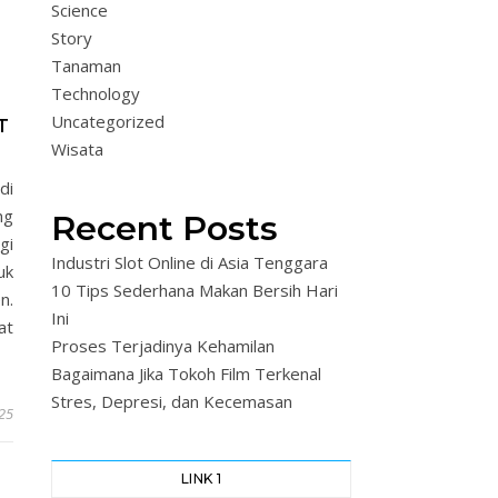
Science
Story
Tanaman
Technology
Uncategorized
T
Wisata
di
ng
Recent Posts
gi
Industri Slot Online di Asia Tenggara
uk
10 Tips Sederhana Makan Bersih Hari
n.
Ini
at
Proses Terjadinya Kehamilan
Bagaimana Jika Tokoh Film Terkenal
Stres, Depresi, dan Kecemasan
025
LINK 1