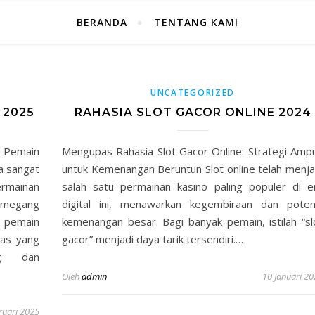
BERANDA
TENTANG KAMI
UNCATEGORIZED
 2025
RAHASIA SLOT GACOR ONLINE 2024
 Pemain
Mengupas Rahasia Slot Gacor Online: Strategi Amp
a sangat
untuk Kemenangan Beruntun Slot online telah menja
rmainan
salah satu permainan kasino paling populer di e
emegang
digital ini, menawarkan kegembiraan dan poten
pemain
kemenangan besar. Bagi banyak pemain, istilah “sl
das yang
gacor” menjadi daya tarik tersendiri.…
ng dan
Oleh
admin
10 Januari 2
ruari 2025