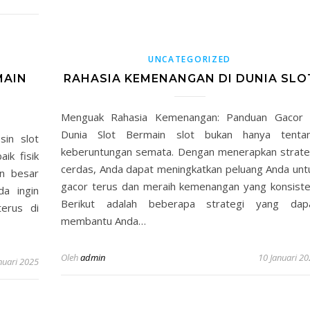
UNCATEGORIZED
MAIN
RAHASIA KEMENANGAN DI DUNIA SLO
Menguak Rahasia Kemenangan: Panduan Gacor 
Dunia Slot Bermain slot bukan hanya tenta
in slot
keberuntungan semata. Dengan menerapkan strate
ik fisik
cerdas, Anda dapat meningkatkan peluang Anda unt
n besar
gacor terus dan meraih kemenangan yang konsiste
da ingin
Berikut adalah beberapa strategi yang dap
erus di
membantu Anda…
Oleh
admin
10 Januari 2
nuari 2025