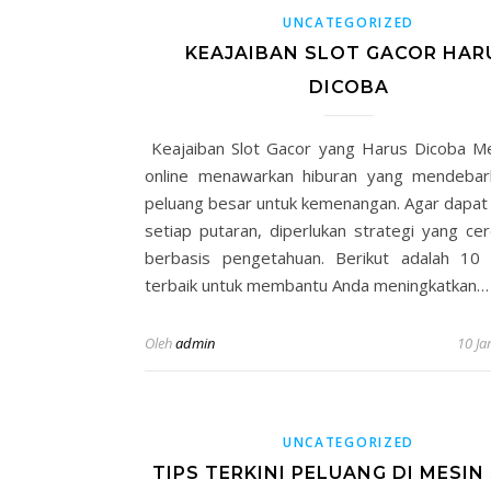
UNCATEGORIZED
KEAJAIBAN SLOT GACOR HAR
DICOBA
Keajaiban Slot Gacor yang Harus Dicoba Me
online menawarkan hiburan yang mendebar
peluang besar untuk kemenangan. Agar dapat 
setiap putaran, diperlukan strategi yang ce
berbasis pengetahuan. Berikut adalah 10 
terbaik untuk membantu Anda meningkatkan…
Oleh
admin
10 Ja
UNCATEGORIZED
TIPS TERKINI PELUANG DI MESIN