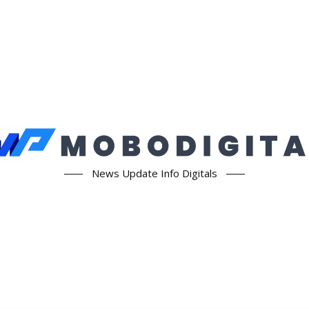
News Update Info Digitals