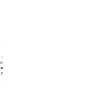
U
I:
AN
AT