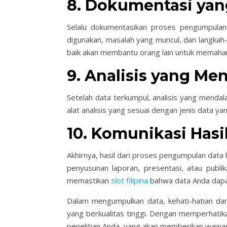
8. Dokumentasi yan
Selalu dokumentasikan proses pengumpulan
digunakan, masalah yang muncul, dan langkah
baik akan membantu orang lain untuk memaha
9. Analisis yang Me
Setelah data terkumpul, analisis yang menda
alat analisis yang sesuai dengan jenis data ya
10. Komunikasi Hasil
Akhirnya, hasil dari proses pengumpulan data 
penyusunan laporan, presentasi, atau publik
memastikan
slot filipina
bahwa data Anda dapat
Dalam mengumpulkan data, kehati-hatian da
yang berkualitas tinggi. Dengan memperhatik
penelitian Anda, yang akan memberikan wawa