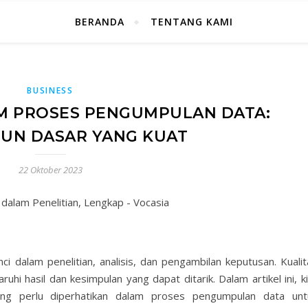
BERANDA
TENTANG KAMI
BUSINESS
M PROSES PENGUMPULAN DATA:
UN DASAR YANG KUAT
22 Oktober 2023
ci dalam penelitian, analisis, dan pengambilan keputusan. Kualit
i hasil dan kesimpulan yang dapat ditarik. Dalam artikel ini, ki
g perlu diperhatikan dalam proses pengumpulan data unt