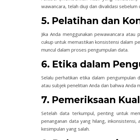
wawancara, telah diuji dan divalidasi sebelum 
5. Pelatihan dan Kon
Jika Anda menggunakan pewawancara atau p
cukup untuk memastikan konsistensi dalam p
muncul dalam proses pengumpulan data.
6. Etika dalam Pen
Selalu perhatikan etika dalam pengumpulan 
atau subjek penelitian Anda dan bahwa Anda m
7. Pemeriksaan Kual
Setelah data terkumpul, penting untuk mem
penanganan data yang hilang, inkonsistensi,
kesimpulan yang salah.