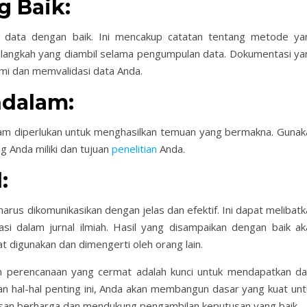
g Baik:
 data dengan baik. Ini mencakup catatan tentang metode ya
-langkah yang diambil selama pengumpulan data. Dokumentasi ya
mi dan memvalidasi data Anda.
ndalam:
lam diperlukan untuk menghasilkan temuan yang bermakna. Gunak
ng Anda miliki dan tujuan
penelitian
Anda.
:
harus dikomunikasikan dengan jelas dan efektif. Ini dapat melibat
asi dalam jurnal ilmiah. Hasil yang disampaikan dengan baik ak
 digunakan dan dimengerti oleh orang lain.
n perencanaan yang cermat adalah kunci untuk mendapatkan da
an hal-hal penting ini, Anda akan membangun dasar yang kuat unt
san berharga dan mendukung pengambilan keputusan yang baik.