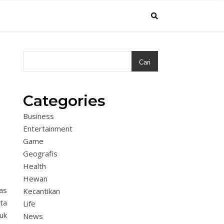
Cari
Categories
Business
Entertainment
Game
Geografis
Health
Hewan
as
Kecantikan
ta
Life
uk
News