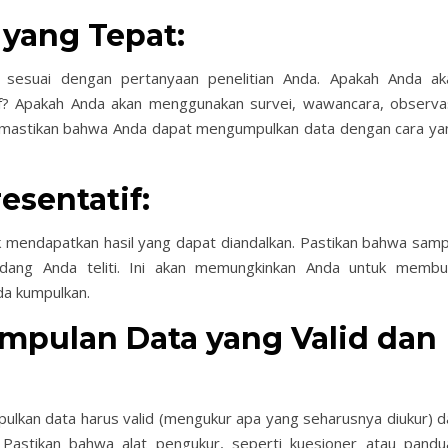
 yang Tepat:
g sesuai dengan pertanyaan penelitian Anda. Apakah Anda ak
tatif? Apakah Anda akan menggunakan survei, wawancara, observas
memastikan bahwa Anda dapat mengumpulkan data dengan cara ya
esentatif:
uk mendapatkan hasil yang dapat diandalkan. Pastikan bahwa samp
edang Anda teliti. Ini akan memungkinkan Anda untuk membu
nda kumpulkan.
mpulan Data yang Valid dan
lkan data harus valid (mengukur apa yang seharusnya diukur) d
. Pastikan bahwa alat pengukur, seperti kuesioner atau pandu