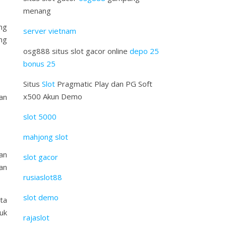
menang
ng
server vietnam
ng
osg888 situs slot gacor online
depo 25
bonus 25
Situs
Slot
Pragmatic Play dan PG Soft
x500 Akun Demo
an
slot 5000
mahjong slot
kan
slot gacor
an
rusiaslot88
slot demo
ta
uk
rajaslot