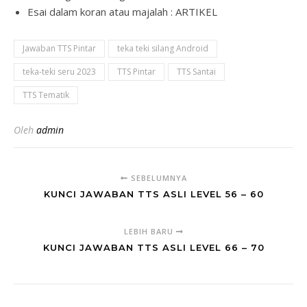
Esai dalam koran atau majalah : ARTIKEL
Jawaban TTS Pintar
teka teki silang Android
teka-teki seru 2023
TTS Pintar
TTS Santai
TTS Tematik
Oleh
admin
SEBELUMNYA
KUNCI JAWABAN TTS ASLI LEVEL 56 – 60
LEBIH BARU
KUNCI JAWABAN TTS ASLI LEVEL 66 – 70