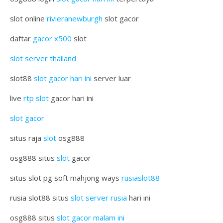
slot online
rivieranewburgh
slot gacor
daftar
gacor x500
slot
slot server thailand
slot88
slot gacor hari ini
server luar
live
rtp slot
gacor hari ini
slot gacor
situs raja
slot
osg888
osg888 situs
slot
gacor
situs slot pg soft mahjong ways
rusiaslot88
rusia slot88 situs
slot server rusia
hari ini
osg888 situs
slot gacor malam ini