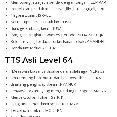
Membuang jauh-jauh benda dengan tangan : LEMPAR
Penerbitan produk atau karya (film,buku,lagu,dll) : RILIS
Negara zionis : ISRAEL
Kertas tipis sekali untuk lap : TISU
Buih; gelembung kecil : BUSA
Panggilan singkatan wapres periode 2014-2019 : JK
Kelenjar yang terdapat di kiri kanan tekak : AMANDEL
Benda untuk duduk : KURSI
TTS Asli Level 64
(Me)lawan biasanya dipakai dalam olahraga : VERSUS
Ilmu tentang baik-buruk dan hak-kewajiban : ETIKA
Binatang penghisap darah : NYAMUK
Senyawa organik yang mengandung nitrogen : AMINA
Menyekutukan Tuhan : SYIRIK
Uang untuk mendanai sesuatu : BIAYA
Terbaru; mutakhir : MODERN
Not allowed : NA