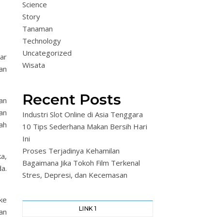
Science
Story
Tanaman
Technology
Uncategorized
ar
Wisata
an
Recent Posts
an
an
Industri Slot Online di Asia Tenggara
ah
10 Tips Sederhana Makan Bersih Hari
Ini
Proses Terjadinya Kehamilan
a,
Bagaimana Jika Tokoh Film Terkenal
a.
Stres, Depresi, dan Kecemasan
ke
LINK 1
an