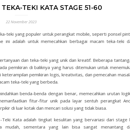
TEKA-TEKI KATA STAGE 51-60
22 November 2023
a-teki yang populer untuk perangkat mobile, seperti ponsel pint
me ini adalah untuk memecahkan berbagai macam teka-teki d
rtanyaan dan teka-teki yang unik dan kreatif. Beberapa tantang
li ada pemikiran di baliknya yang harus ditemukan untuk menemuk
 keterampilan pemikiran logis, kreativitas, dan pemecahan masal
cam teka-teki yang berbeda.
mindahkan benda-benda dengan benar, memecahkan urutan logik
anfaatkan fitur-fitur unik pada layar sentuh perangkat And
ir di luar kotak dan mencari solusi yang tidak biasa.
Teki Kata adalah tingkat kesulitan yang bervariasi dari stage 
asa mudah, sementara yang lain bisa sangat menantang d