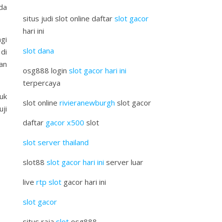
da
situs judi slot online daftar
slot gacor
hari ini
gi
slot dana
di
an
osg888 login
slot gacor hari ini
terpercaya
uk
slot online
rivieranewburgh
slot gacor
ji
daftar
gacor x500
slot
slot server thailand
slot88
slot gacor hari ini
server luar
live
rtp slot
gacor hari ini
slot gacor
situs raja
slot
osg888