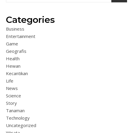
Categories
Business
Entertainment
Game
Geografis
Health
Hewan
Kecantikan
Life
News
Science
Story
Tanaman
Technology
Uncategorized
Wisata