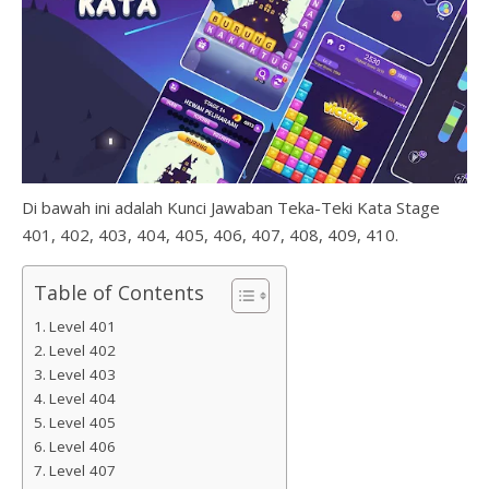
Di bawah ini adalah Kunci Jawaban Teka-Teki Kata Stage
401, 402, 403, 404, 405, 406, 407, 408, 409, 410.
Table of Contents
Level 401
Level 402
Level 403
Level 404
Level 405
Level 406
Level 407