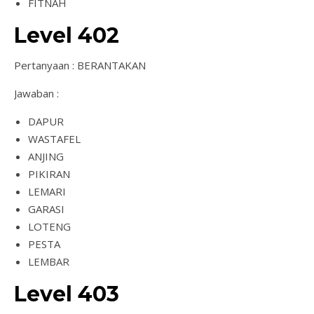
FITNAH
Level 402
Pertanyaan : BERANTAKAN
Jawaban :
DAPUR
WASTAFEL
ANJING
PIKIRAN
LEMARI
GARASI
LOTENG
PESTA
LEMBAR
Level 403