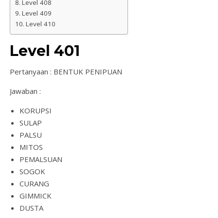
Level 408
Level 409
Level 410
Level 401
Pertanyaan : BENTUK PENIPUAN
Jawaban :
KORUPSI
SULAP
PALSU
MITOS
PEMALSUAN
SOGOK
CURANG
GIMMICK
DUSTA