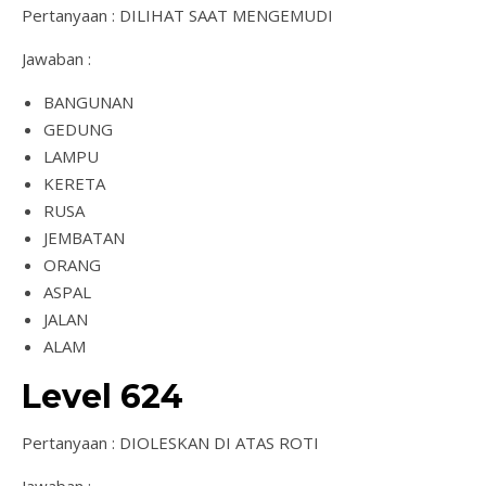
Pertanyaan : DILIHAT SAAT MENGEMUDI
Jawaban :
BANGUNAN
GEDUNG
LAMPU
KERETA
RUSA
JEMBATAN
ORANG
ASPAL
JALAN
ALAM
Level 624
Pertanyaan : DIOLESKAN DI ATAS ROTI