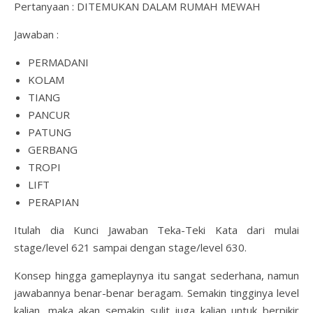
Pertanyaan : DITEMUKAN DALAM RUMAH MEWAH
Jawaban :
PERMADANI
KOLAM
TIANG
PANCUR
PATUNG
GERBANG
TROPI
LIFT
PERAPIAN
Itulah dia Kunci Jawaban Teka-Teki Kata dari mulai
stage/level 621 sampai dengan stage/level 630.
Konsep hingga gameplaynya itu sangat sederhana, namun
jawabannya benar-benar beragam. Semakin tingginya level
kalian, maka akan semakin sulit juga kalian untuk berpikir