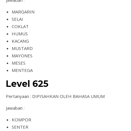
Jawaban :
MARGARIN
SELAI
COKLAT
HUMUS
KACANG
MUSTARD
MAYONES
MESES
MENTEGA
Level 625
Pertanyaan : DIPISAHKAN OLEH BAHASA UMUM
Jawaban :
KOMPOR
SENTER