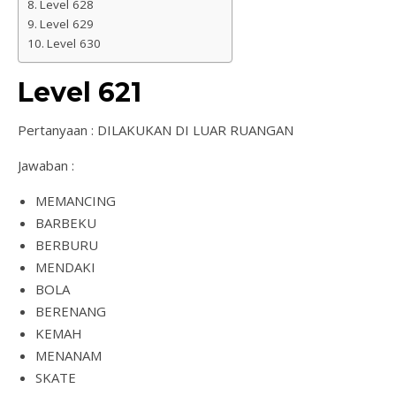
Level 628
Level 629
Level 630
Level 621
Pertanyaan : DILAKUKAN DI LUAR RUANGAN
Jawaban :
MEMANCING
BARBEKU
BERBURU
MENDAKI
BOLA
BERENANG
KEMAH
MENANAM
SKATE