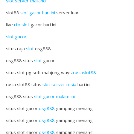
slot server thailand
slot88
slot gacor hari ini
server luar
live
rtp slot
gacor hari ini
slot gacor
situs raja
slot
osg888
osg888 situs
slot
gacor
situs slot pg soft mahjong ways
rusiaslot88
rusia slot88 situs
slot server rusia
hari ini
osg888 situs
slot gacor malam ini
situs slot gacor
osg888
gampang menang
situs slot gacor
osg888
gampang menang
situs slot gacor
osg888
gampang menang