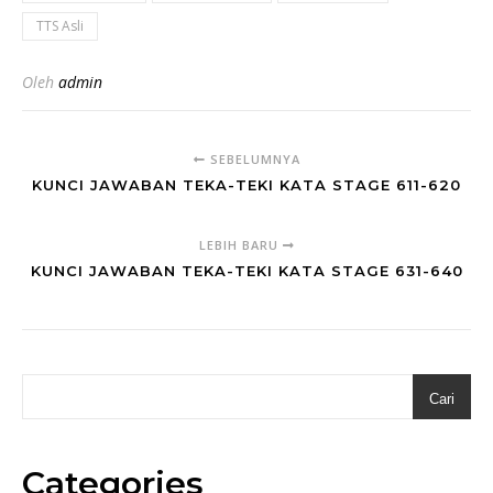
TTS Asli
Oleh
admin
SEBELUMNYA
KUNCI JAWABAN TEKA-TEKI KATA STAGE 611-620
LEBIH BARU
KUNCI JAWABAN TEKA-TEKI KATA STAGE 631-640
Cari
Categories