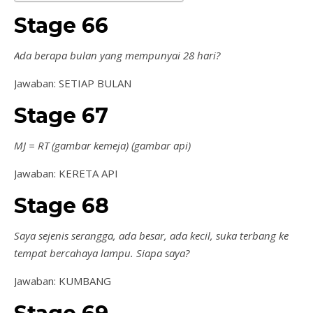
Stage 66
Ada berapa bulan yang mempunyai 28 hari?
Jawaban: SETIAP BULAN
Stage 67
MJ = RT (gambar kemeja) (gambar api)
Jawaban: KERETA API
Stage 68
Saya sejenis serangga, ada besar, ada kecil, suka terbang ke
tempat bercahaya lampu. Siapa saya?
Jawaban: KUMBANG