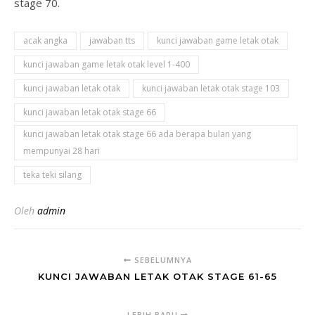
stage 70.
acak angka
jawaban tts
kunci jawaban game letak otak
kunci jawaban game letak otak level 1-400
kunci jawaban letak otak
kunci jawaban letak otak stage 103
kunci jawaban letak otak stage 66
kunci jawaban letak otak stage 66 ada berapa bulan yang
mempunyai 28 hari
teka teki silang
Oleh
admin
SEBELUMNYA
KUNCI JAWABAN LETAK OTAK STAGE 61-65
LEBIH BARU