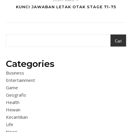
KUNCI JAWABAN LETAK OTAK STAGE 71-75
Cari
Categories
Business
Entertainment
Game
Geografis
Health
Hewan
Kecantikan
Life
News