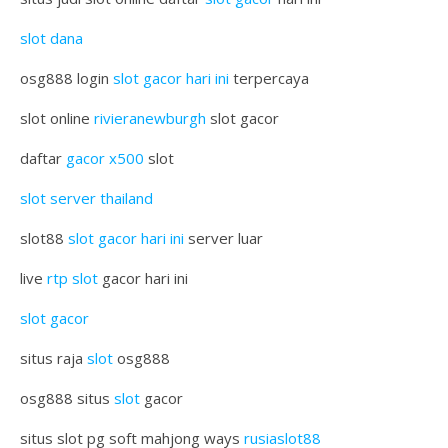
slot dana
osg888 login
slot gacor hari ini
terpercaya
slot online
rivieranewburgh
slot gacor
daftar
gacor x500
slot
slot server thailand
slot88
slot gacor hari ini
server luar
live
rtp slot
gacor hari ini
slot gacor
situs raja
slot
osg888
osg888 situs
slot
gacor
situs slot pg soft mahjong ways
rusiaslot88