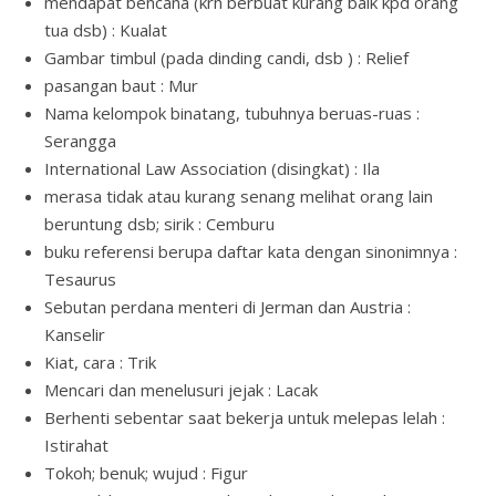
mendapat bencana (krn berbuat kurang baik kpd orang
tua dsb) : Kualat
Gambar timbul (pada dinding candi, dsb ) : Relief
pasangan baut : Mur
Nama kelompok binatang, tubuhnya beruas-ruas :
Serangga
International Law Association (disingkat) : Ila
merasa tidak atau kurang senang melihat orang lain
beruntung dsb; sirik : Cemburu
buku referensi berupa daftar kata dengan sinonimnya :
Tesaurus
Sebutan perdana menteri di Jerman dan Austria :
Kanselir
Kiat, cara : Trik
Mencari dan menelusuri jejak : Lacak
Berhenti sebentar saat bekerja untuk melepas lelah :
Istirahat
Tokoh; benuk; wujud : Figur