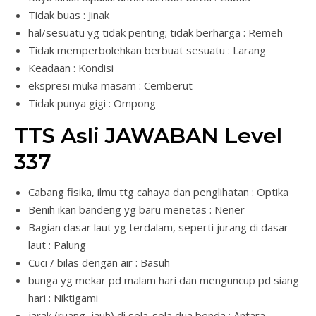
Tidak buas : Jinak
hal/sesuatu yg tidak penting; tidak berharga : Remeh
Tidak memperbolehkan berbuat sesuatu : Larang
Keadaan : Kondisi
ekspresi muka masam : Cemberut
Tidak punya gigi : Ompong
TTS Asli JAWABAN Level
337
Cabang fisika, ilmu ttg cahaya dan penglihatan : Optika
Benih ikan bandeng yg baru menetas : Nener
Bagian dasar laut yg terdalam, seperti jurang di dasar
laut : Palung
Cuci / bilas dengan air : Basuh
bunga yg mekar pd malam hari dan menguncup pd siang
hari : Niktigami
jarak (ruang, jauh) di sela-sela dua benda : Antara