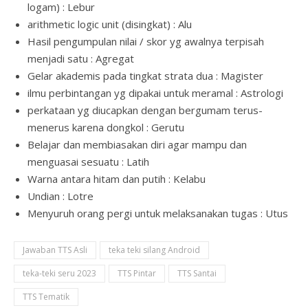
logam) : Lebur
arithmetic logic unit (disingkat) : Alu
Hasil pengumpulan nilai / skor yg awalnya terpisah
menjadi satu : Agregat
Gelar akademis pada tingkat strata dua : Magister
ilmu perbintangan yg dipakai untuk meramal : Astrologi
perkataan yg diucapkan dengan bergumam terus-
menerus karena dongkol : Gerutu
Belajar dan membiasakan diri agar mampu dan
menguasai sesuatu : Latih
Warna antara hitam dan putih : Kelabu
Undian : Lotre
Menyuruh orang pergi untuk melaksanakan tugas : Utus
Jawaban TTS Asli
teka teki silang Android
teka-teki seru 2023
TTS Pintar
TTS Santai
TTS Tematik