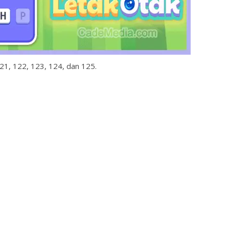
21, 122, 123, 124, dan 125.