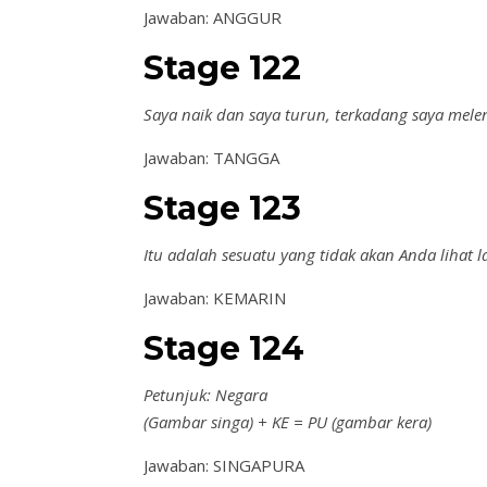
Jawaban: ANGGUR
Stage 122
Saya naik dan saya turun, terkadang saya mele
Jawaban: TANGGA
Stage 123
Itu adalah sesuatu yang tidak akan Anda lihat la
Jawaban: KEMARIN
Stage 124
Petunjuk: Negara
(Gambar singa) + KE = PU (gambar kera)
Jawaban: SINGAPURA