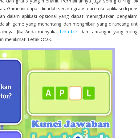
a dan grafis yang menarik. Permainannya juga sering diiringi ol
 Game ini dapat diunduh secara gratis dari toko aplikasi di pons
ian dalam aplikasi opsional yang dapat meningkatkan pengalam
 adalah game yang menantang dan menghibur yang dirancang unt
ainnya. Jika Anda menyukai
teka-teki
dan tantangan yang mengu
n menikmati Letak Otak.