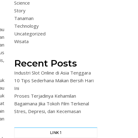
Science
Story
Tanaman
Technology
au
Uncategorized
an
Wisata
an
us
s,
Recent Posts
Industri Slot Online di Asia Tenggara
uk
10 Tips Sederhana Makan Bersih Hari
au
Ini
uk
Proses Terjadinya Kehamilan
kat
Bagaimana Jika Tokoh Film Terkenal
in
Stres, Depresi, dan Kecemasan
an
LINK 1