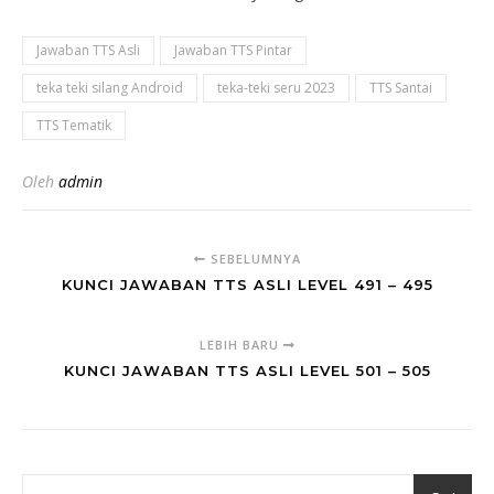
Jawaban TTS Asli
Jawaban TTS Pintar
teka teki silang Android
teka-teki seru 2023
TTS Santai
TTS Tematik
Oleh
admin
SEBELUMNYA
KUNCI JAWABAN TTS ASLI LEVEL 491 – 495
LEBIH BARU
KUNCI JAWABAN TTS ASLI LEVEL 501 – 505