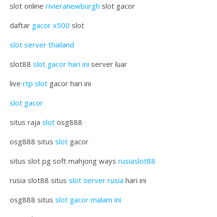
slot online
rivieranewburgh
slot gacor
daftar
gacor x500
slot
slot server thailand
slot88
slot gacor hari ini
server luar
live
rtp slot
gacor hari ini
slot gacor
situs raja
slot
osg888
osg888 situs
slot
gacor
situs slot pg soft mahjong ways
rusiaslot88
rusia slot88 situs
slot server rusia
hari ini
osg888 situs
slot gacor malam ini