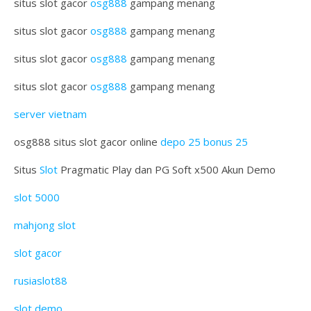
situs slot gacor
osg888
gampang menang
situs slot gacor
osg888
gampang menang
situs slot gacor
osg888
gampang menang
situs slot gacor
osg888
gampang menang
server vietnam
osg888 situs slot gacor online
depo 25 bonus 25
Situs
Slot
Pragmatic Play dan PG Soft x500 Akun Demo
slot 5000
mahjong slot
slot gacor
rusiaslot88
slot demo