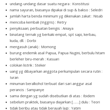
undang-undang dasar suatu negara : Konstitusi
nama sayuran, biasanya dipakai di sup & bakso : Seledri
jumlah harta benda minimum yg dikenakan zakat : Nisab
mencoba kembali (Inggris) : Retry
penyiksaan; perbuatan bengis : Aniaya
binatang ternak yg berkaki empat, spt sapi, kerbau,
kuda, dll. : Dorbi
mengasuh (anak) : Momong
burung endemik asal Papua, Papua Nugini, berbulu hitam
berleher biru-merah : Kasuari
colokan listrik : Steker
uang yg dibayarkan anggota perkumpulan secara rutin :
Iuran
minuman beralkohol terbuat dari sari anggur asal
perancis : Sampanye
sama dengan yg sudah disebutkan di atas : Ibidem
sebelum praktek, biasanya diajarkan […….] dulu : Teori
tidak beribu atau tidak berayah lagi : Yatim