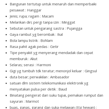
Bangunan tertutup untuk menaruh dan memperbaiki
pesawat : Hanggar
Jenis; rupa; ragam : Macam
Melarikan diri; pergi tanpa izin : Minggat
Sebutan untuk pengarang sastra : Pujangga
Gaya rambut yg berombak : Ikal
Bola lampu listrik : Bohlam
Rasa pahit agak pedas : Getir
Tipe penyakit yg menyerang mendadak dan cepat
memburuk : Akut
Selaras; serasi : Harmoni
Gigi yg tumbuh tdk teratur; menonjol keluar : Gingsul
duta besar; perwakilan : Ambasador
satuan dlm sistem telekomunikasi elektronik yg
menyatakan pulsa per detik : Baud
Binatang pengerat dari suku tupai, pemakan rumput dan
sayuran : Marmot
buas, ganas, garang dan suka melawan (ttg hewan) :