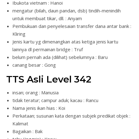
Ibukota vietnam : Hanoi
mengatur (bilah, daun pandan, dsb) tindih-menindih
untuk membuat tikar, dll. : Anyam
Pembukuan dan penyelesaian transfer dana antar bank :
Kliring
Jenis kartu yg dimenangkan atas ketiga jenis kartu
lainnya dl permainan bridge : Truf
belum pernah ada (dilihat) sebelumnya : Baru
canang besar : Gong
TTS Asli Level 342
insan; orang : Manusia
tidak teratur; campur aduk; kacau : Rancu
Nama jenis ikan hias : Koi
Perkataan; susunan kata dengan subjek predikat objek :
Kalimat
Bagaikan : Bak
tahu (Inggris) : Know