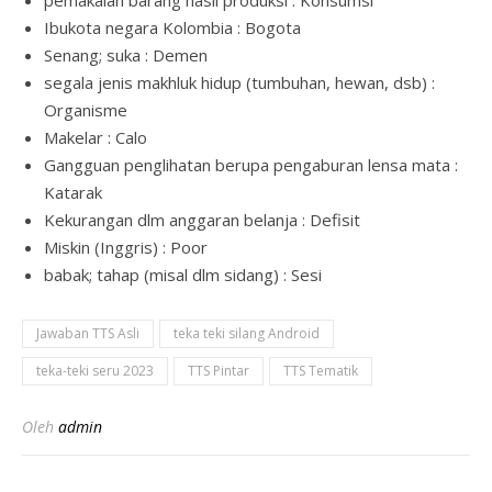
Ibukota negara Kolombia : Bogota
Senang; suka : Demen
segala jenis makhluk hidup (tumbuhan, hewan, dsb) :
Organisme
Makelar : Calo
Gangguan penglihatan berupa pengaburan lensa mata :
Katarak
Kekurangan dlm anggaran belanja : Defisit
Miskin (Inggris) : Poor
babak; tahap (misal dlm sidang) : Sesi
Jawaban TTS Asli
teka teki silang Android
teka-teki seru 2023
TTS Pintar
TTS Tematik
Oleh
admin