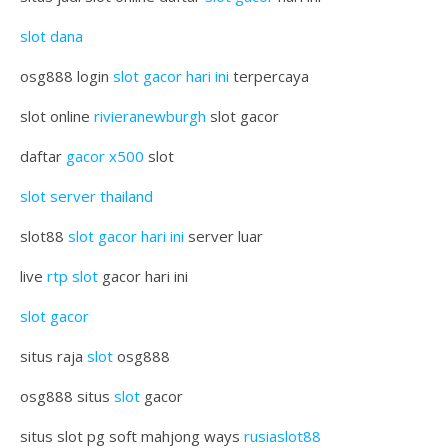
slot dana
osg888 login
slot gacor hari ini
terpercaya
slot online
rivieranewburgh
slot gacor
daftar
gacor x500
slot
slot server thailand
slot88
slot gacor hari ini
server luar
live
rtp slot
gacor hari ini
slot gacor
situs raja
slot
osg888
osg888 situs
slot
gacor
situs slot pg soft mahjong ways
rusiaslot88