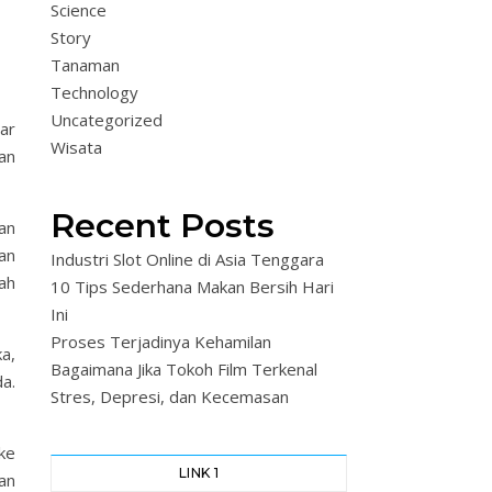
Science
Story
Tanaman
Technology
Uncategorized
ar
Wisata
an
Recent Posts
an
an
Industri Slot Online di Asia Tenggara
ah
10 Tips Sederhana Makan Bersih Hari
Ini
Proses Terjadinya Kehamilan
a,
Bagaimana Jika Tokoh Film Terkenal
a.
Stres, Depresi, dan Kecemasan
ke
LINK 1
an