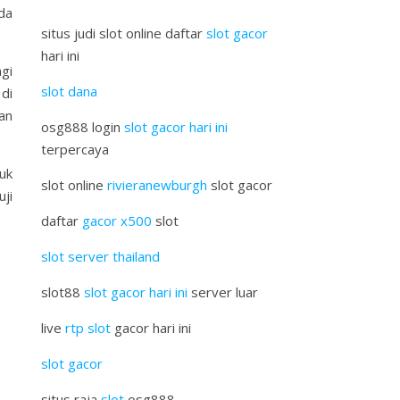
da
situs judi slot online daftar
slot gacor
hari ini
gi
slot dana
di
an
osg888 login
slot gacor hari ini
terpercaya
uk
slot online
rivieranewburgh
slot gacor
ji
daftar
gacor x500
slot
slot server thailand
slot88
slot gacor hari ini
server luar
live
rtp slot
gacor hari ini
slot gacor
situs raja
slot
osg888