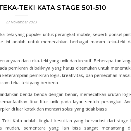
EKA-TEKI KATA STAGE 501-510
27 November 2023
a-teki yang populer untuk perangkat mobile, seperti ponsel pint
me ini adalah untuk memecahkan berbagai macam teka-teki d
rtanyaan dan teka-teki yang unik dan kreatif. Beberapa tantang
li ada pemikiran di baliknya yang harus ditemukan untuk menemuk
 keterampilan pemikiran logis, kreativitas, dan pemecahan masal
cam teka-teki yang berbeda.
mindahkan benda-benda dengan benar, memecahkan urutan logik
anfaatkan fitur-fitur unik pada layar sentuh perangkat And
ir di luar kotak dan mencari solusi yang tidak biasa.
Teki Kata adalah tingkat kesulitan yang bervariasi dari stage 
asa mudah, sementara yang lain bisa sangat menantang d