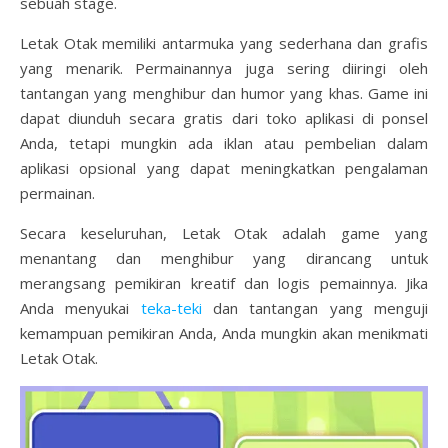
sebuah stage.
Letak Otak memiliki antarmuka yang sederhana dan grafis
yang menarik. Permainannya juga sering diiringi oleh
tantangan yang menghibur dan humor yang khas. Game ini
dapat diunduh secara gratis dari toko aplikasi di ponsel
Anda, tetapi mungkin ada iklan atau pembelian dalam
aplikasi opsional yang dapat meningkatkan pengalaman
permainan.
Secara keseluruhan, Letak Otak adalah game yang
menantang dan menghibur yang dirancang untuk
merangsang pemikiran kreatif dan logis pemainnya. Jika
Anda menyukai
teka-teki
dan tantangan yang menguji
kemampuan pemikiran Anda, Anda mungkin akan menikmati
Letak Otak.