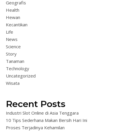
Geografis
Health
Hewan
Kecantikan
Life
News
Science
Story
Tanaman
Technology
Uncategorized
Wisata
Recent Posts
Industri Slot Online di Asia Tenggara
10 Tips Sederhana Makan Bersih Hari Ini
Proses Terjadinya Kehamilan