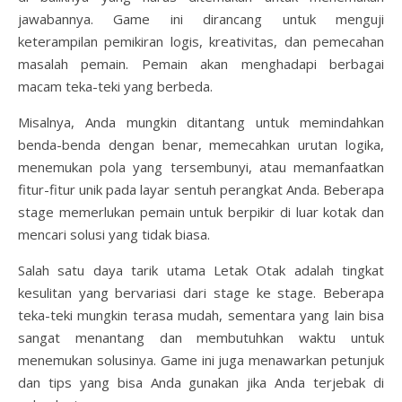
jawabannya. Game ini dirancang untuk menguji
keterampilan pemikiran logis, kreativitas, dan pemecahan
masalah pemain. Pemain akan menghadapi berbagai
macam teka-teki yang berbeda.
Misalnya, Anda mungkin ditantang untuk memindahkan
benda-benda dengan benar, memecahkan urutan logika,
menemukan pola yang tersembunyi, atau memanfaatkan
fitur-fitur unik pada layar sentuh perangkat Anda. Beberapa
stage memerlukan pemain untuk berpikir di luar kotak dan
mencari solusi yang tidak biasa.
Salah satu daya tarik utama Letak Otak adalah tingkat
kesulitan yang bervariasi dari stage ke stage. Beberapa
teka-teki mungkin terasa mudah, sementara yang lain bisa
sangat menantang dan membutuhkan waktu untuk
menemukan solusinya. Game ini juga menawarkan petunjuk
dan tips yang bisa Anda gunakan jika Anda terjebak di