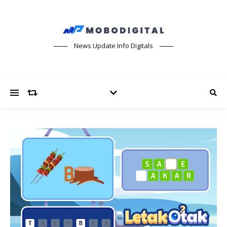
News Update Info Digitals