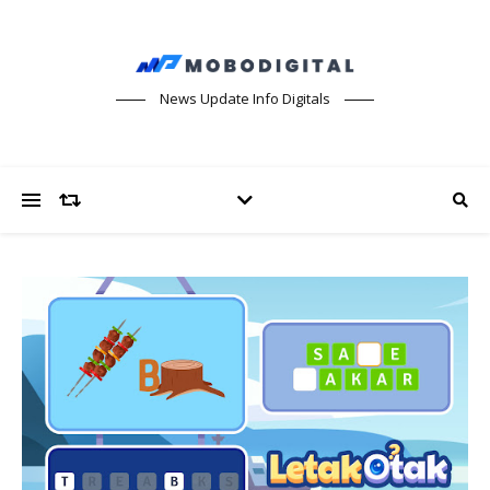
News Update Info Digitals