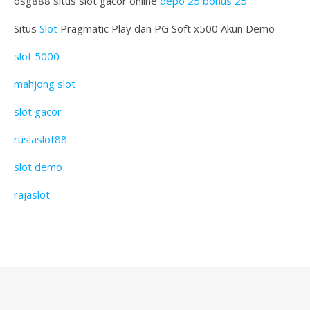
osg888 situs slot gacor online
depo 25 bonus 25
Situs
Slot
Pragmatic Play dan PG Soft x500 Akun Demo
slot 5000
mahjong slot
slot gacor
rusiaslot88
slot demo
rajaslot