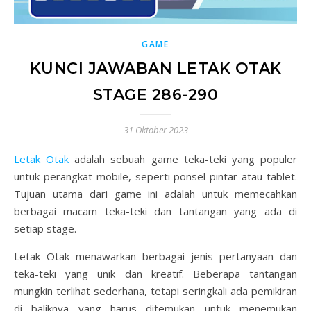
GAME
KUNCI JAWABAN LETAK OTAK
STAGE 286-290
31 Oktober 2023
Letak Otak
adalah sebuah game teka-teki yang populer
untuk perangkat mobile, seperti ponsel pintar atau tablet.
Tujuan utama dari game ini adalah untuk memecahkan
berbagai macam teka-teki dan tantangan yang ada di
setiap stage.
Letak Otak menawarkan berbagai jenis pertanyaan dan
teka-teki yang unik dan kreatif. Beberapa tantangan
mungkin terlihat sederhana, tetapi seringkali ada pemikiran
di baliknya yang harus ditemukan untuk menemukan