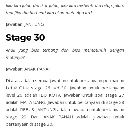
Jika kita jalan dia ikut jalan, jika kita berhenti dia tetap jalan,
tapi jika dia berhenti kita akan mati. Apa itu?
Jawaban: JANTUNG
Stage 30
Anak yang bisa terbang dan bisa membunuh dengan
matanya?
Jawaban: ANAK PANAH
Di atas adalah semua jawaban untuk pertanyaan permainan
Letak Otak stage 26 s/d 30. Jawaban untuk pertanyaan
level 26 adalah IBU KOTA. Jawaban untuk soal stage 27
adalah MATA UANG. Jawaban untuk pertanyaan di stage 28
adalah REBUS. JANTUNG adalah jawaban untuk pertanyaan
stage 29. Dan, ANAK PANAH adalah jawaban untuk
pertanyaan di stage 30.