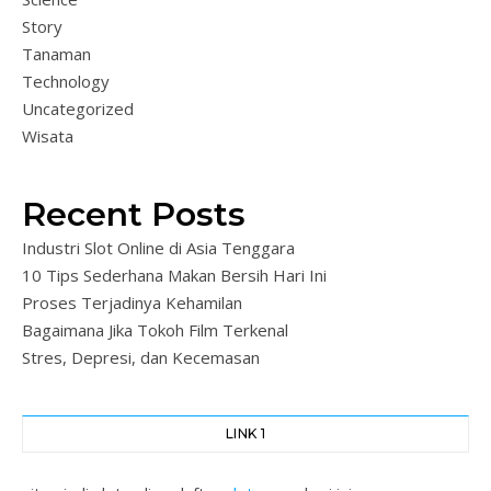
Story
Tanaman
Technology
Uncategorized
Wisata
Recent Posts
Industri Slot Online di Asia Tenggara
10 Tips Sederhana Makan Bersih Hari Ini
Proses Terjadinya Kehamilan
Bagaimana Jika Tokoh Film Terkenal
Stres, Depresi, dan Kecemasan
LINK 1