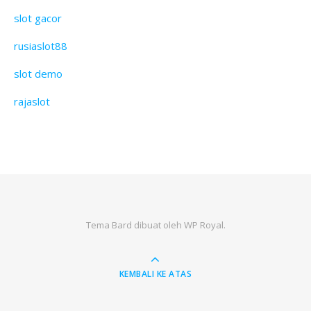
slot gacor
rusiaslot88
slot demo
rajaslot
Tema Bard dibuat oleh
WP Royal
.
KEMBALI KE ATAS