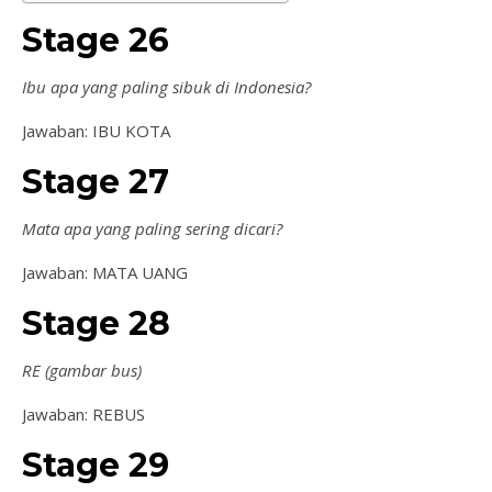
Stage 26
Ibu apa yang paling sibuk di Indonesia?
Jawaban: IBU KOTA
Stage 27
Mata apa yang paling sering dicari?
Jawaban: MATA UANG
Stage 28
RE (gambar bus)
Jawaban: REBUS
Stage 29