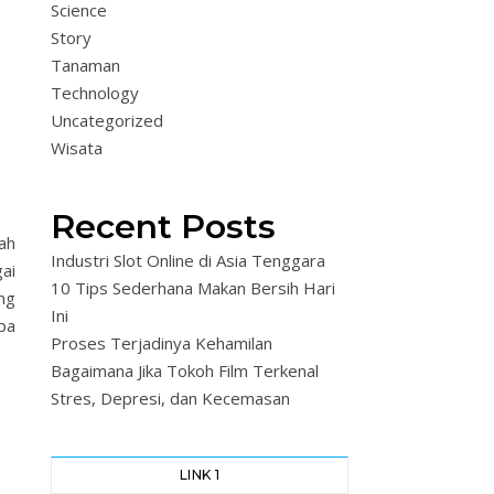
Science
Story
Tanaman
Technology
Uncategorized
Wisata
Recent Posts
ah
Industri Slot Online di Asia Tenggara
gai
10 Tips Sederhana Makan Bersih Hari
ng
Ini
pa
Proses Terjadinya Kehamilan
Bagaimana Jika Tokoh Film Terkenal
Stres, Depresi, dan Kecemasan
LINK 1