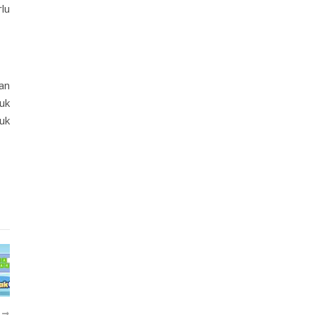
lu
an
uk
uk
U