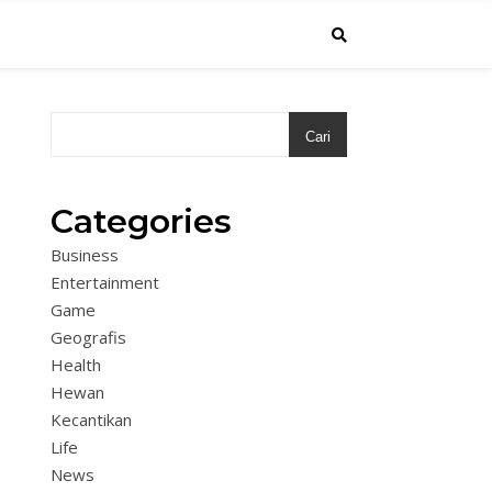
Cari
Categories
Business
Entertainment
Game
Geografis
Health
Hewan
Kecantikan
Life
News