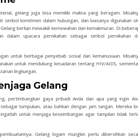
terial, gelang juga bisa memiliki makna yang beragam. Misalny
dalah simbol komitmen dalam hubungan, dan biasanya digunakan ol
. Gelang berlian mewakili kemewahan dan kemakmuran. Di bebera
kan dalam upacara pernikahan sebagai simbol pernikahan d
ngan untuk berbagai penyebab sosial dan kemanusiaan. Misalny
igunakan untuk mendukung kesadaran tentang HIV/AIDS, sementa
tarian lingkungan.
njaga Gelang
ng, pertimbangkan gaya pribadi Anda dan apa yang ingin An
, sebagai tumpukan, atau bahkan dengan jam tangan. Mereka bi
ingatlah untuk menjaga keseimbangan agar tampilan tidak terla
pembuatannya. Gelang logam mungkin perlu dibersihkan seca