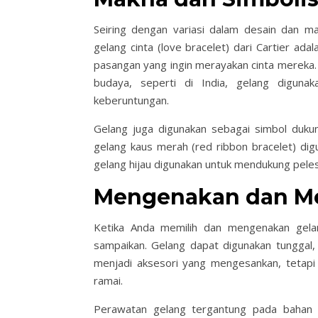
Seiring dengan variasi dalam desain dan ma
gelang cinta (love bracelet) dari Cartier a
pasangan yang ingin merayakan cinta mereka
budaya, seperti di India, gelang diguna
keberuntungan.
Gelang juga digunakan sebagai simbol duku
gelang kaus merah (red ribbon bracelet) d
gelang hijau digunakan untuk mendukung peles
Mengenakan dan Me
Ketika Anda memilih dan mengenakan gela
sampaikan. Gelang dapat digunakan tunggal
menjadi aksesori yang mengesankan, tetapi 
ramai.
Perawatan gelang tergantung pada bahan 