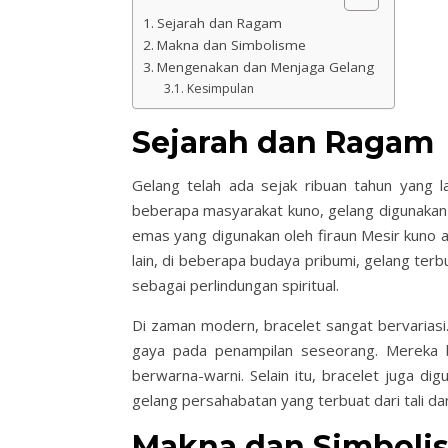
Sejarah dan Ragam
Makna dan Simbolisme
Mengenakan dan Menjaga Gelang
Kesimpulan
Sejarah dan Ragam
Gelang telah ada sejak ribuan tahun yang l
beberapa masyarakat kuno, gelang digunakan 
emas yang digunakan oleh firaun Mesir kuno 
lain, di beberapa budaya pribumi, gelang terbu
sebagai perlindungan spiritual.
Di zaman modern, bracelet sangat bervarias
gaya pada penampilan seseorang. Mereka bi
berwarna-warni. Selain itu, bracelet juga d
gelang persahabatan yang terbuat dari tali d
Makna dan Simboli