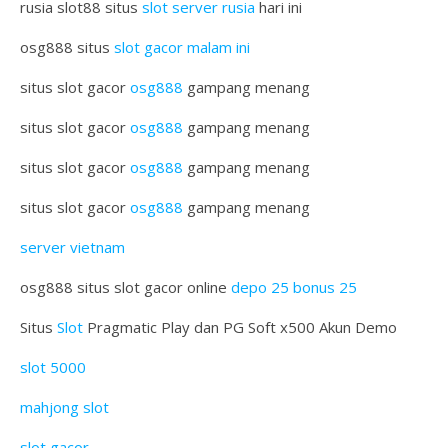
rusia slot88 situs
slot server rusia
hari ini
osg888 situs
slot gacor malam ini
situs slot gacor
osg888
gampang menang
situs slot gacor
osg888
gampang menang
situs slot gacor
osg888
gampang menang
situs slot gacor
osg888
gampang menang
server vietnam
osg888 situs slot gacor online
depo 25 bonus 25
Situs
Slot
Pragmatic Play dan PG Soft x500 Akun Demo
slot 5000
mahjong slot
slot gacor