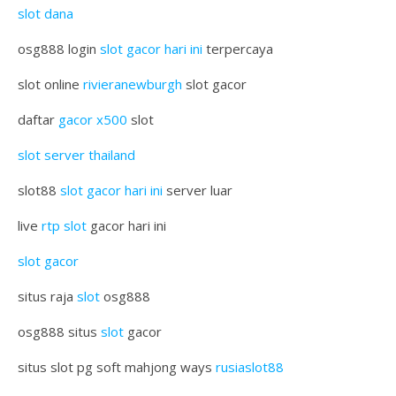
slot dana
osg888 login
slot gacor hari ini
terpercaya
slot online
rivieranewburgh
slot gacor
daftar
gacor x500
slot
slot server thailand
slot88
slot gacor hari ini
server luar
live
rtp slot
gacor hari ini
slot gacor
situs raja
slot
osg888
osg888 situs
slot
gacor
situs slot pg soft mahjong ways
rusiaslot88