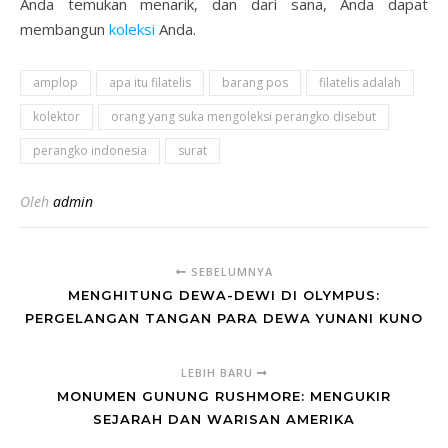
Anda temukan menarik, dan dari sana, Anda dapat
membangun
koleksi
Anda.
amplop
apa itu filatelis
barang pos
filatelis adalah
kolektor
orang yang suka mengoleksi perangko disebut
perangko indonesia
surat
Oleh
admin
SEBELUMNYA
MENGHITUNG DEWA-DEWI DI OLYMPUS:
PERGELANGAN TANGAN PARA DEWA YUNANI KUNO
LEBIH BARU
MONUMEN GUNUNG RUSHMORE: MENGUKIR
SEJARAH DAN WARISAN AMERIKA