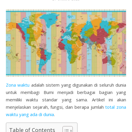
Zona waktu
adalah sistem yang digunakan di seluruh dunia
untuk membagi Bumi menjadi berbagai bagian yang
memiliki waktu standar yang sama. Artikel ini akan
menjelaskan sejarah, fungsi, dan berapa jumlah
total zona
waktu yang ada di dunia
.
Table of Contents