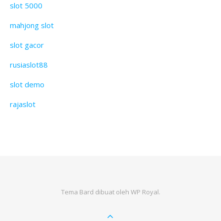
slot 5000
mahjong slot
slot gacor
rusiaslot88
slot demo
rajaslot
Tema Bard dibuat oleh
WP Royal
.