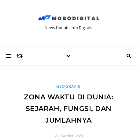
News Update Info Digitals
GEOGRAFIS
ZONA WAKTU DI DUNIA:
SEJARAH, FUNGSI, DAN
JUMLAHNYA
21 Oktober 2023