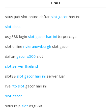
LINK 1
situs judi slot online daftar
slot gacor
hari ini
slot dana
osg888 login
slot gacor hari ini
terpercaya
slot online
rivieranewburgh
slot gacor
daftar
gacor x500
slot
slot server thailand
slot88
slot gacor hari ini
server luar
live
rtp slot
gacor hari ini
slot gacor
situs raja
slot
osg888