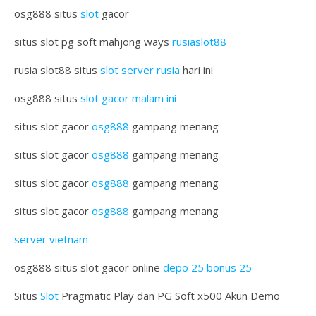
osg888 situs
slot
gacor
situs slot pg soft mahjong ways
rusiaslot88
rusia slot88 situs
slot server rusia
hari ini
osg888 situs
slot gacor malam ini
situs slot gacor
osg888
gampang menang
situs slot gacor
osg888
gampang menang
situs slot gacor
osg888
gampang menang
situs slot gacor
osg888
gampang menang
server vietnam
osg888 situs slot gacor online
depo 25 bonus 25
Situs
Slot
Pragmatic Play dan PG Soft x500 Akun Demo