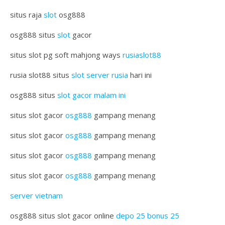
situs raja
slot
osg888
osg888 situs
slot
gacor
situs slot pg soft mahjong ways
rusiaslot88
rusia slot88 situs
slot server rusia
hari ini
osg888 situs
slot gacor malam ini
situs slot gacor
osg888
gampang menang
situs slot gacor
osg888
gampang menang
situs slot gacor
osg888
gampang menang
situs slot gacor
osg888
gampang menang
server vietnam
osg888 situs slot gacor online
depo 25 bonus 25