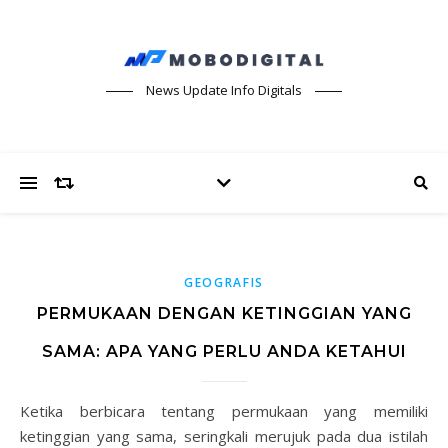
News Update Info Digitals
GEOGRAFIS
PERMUKAAN DENGAN KETINGGIAN YANG
SAMA: APA YANG PERLU ANDA KETAHUI
Ketika berbicara tentang permukaan yang memiliki
ketinggian yang sama, seringkali merujuk pada dua istilah