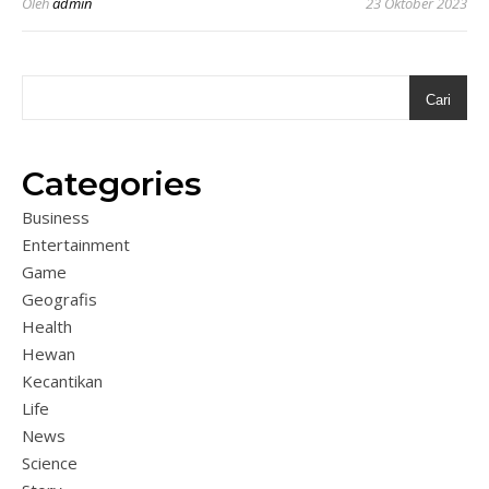
Oleh
admin
23 Oktober 2023
Cari
Categories
Business
Entertainment
Game
Geografis
Health
Hewan
Kecantikan
Life
News
Science