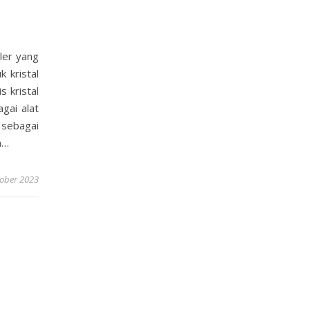
ler yang
 kristal
s kristal
gai alat
sebagai
m…
tober 2023