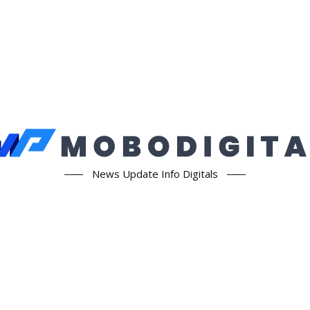
News Update Info Digitals