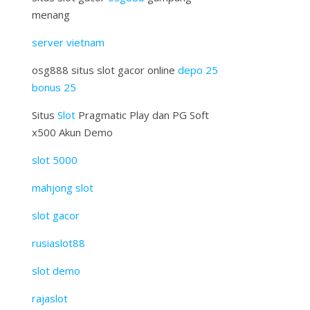
menang
server vietnam
osg888 situs slot gacor online
depo 25
bonus 25
Situs
Slot
Pragmatic Play dan PG Soft
x500 Akun Demo
slot 5000
mahjong slot
slot gacor
rusiaslot88
slot demo
rajaslot