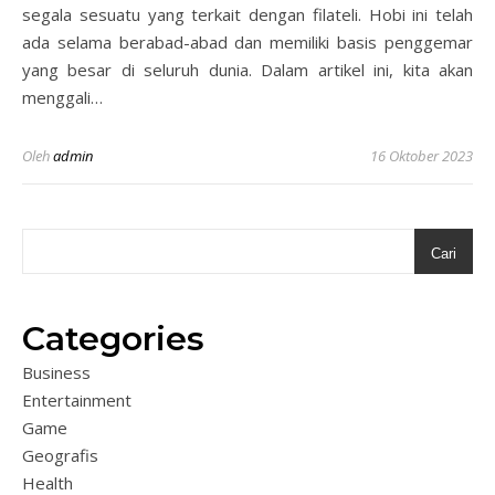
segala sesuatu yang terkait dengan filateli. Hobi ini telah
ada selama berabad-abad dan memiliki basis penggemar
yang besar di seluruh dunia. Dalam artikel ini, kita akan
menggali…
Oleh
admin
16 Oktober 2023
Cari
Categories
Business
Entertainment
Game
Geografis
Health