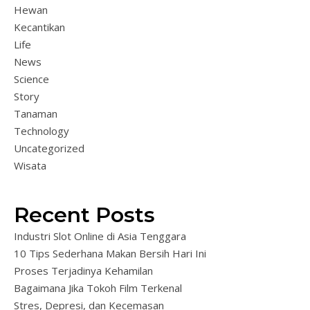
Hewan
Kecantikan
Life
News
Science
Story
Tanaman
Technology
Uncategorized
Wisata
Recent Posts
Industri Slot Online di Asia Tenggara
10 Tips Sederhana Makan Bersih Hari Ini
Proses Terjadinya Kehamilan
Bagaimana Jika Tokoh Film Terkenal
Stres, Depresi, dan Kecemasan