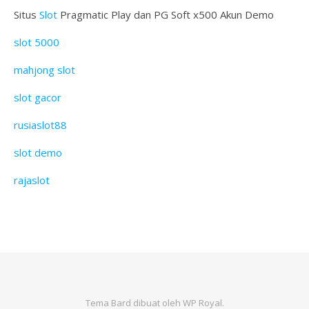
Situs
Slot
Pragmatic Play dan PG Soft x500 Akun Demo
slot 5000
mahjong slot
slot gacor
rusiaslot88
slot demo
rajaslot
Tema Bard dibuat oleh
WP Royal
.