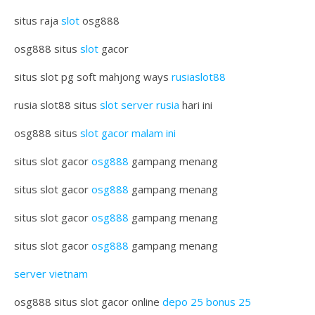
situs raja
slot
osg888
osg888 situs
slot
gacor
situs slot pg soft mahjong ways
rusiaslot88
rusia slot88 situs
slot server rusia
hari ini
osg888 situs
slot gacor malam ini
situs slot gacor
osg888
gampang menang
situs slot gacor
osg888
gampang menang
situs slot gacor
osg888
gampang menang
situs slot gacor
osg888
gampang menang
server vietnam
osg888 situs slot gacor online
depo 25 bonus 25