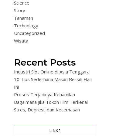
Science
Story
Tanaman
Technology
Uncategorized
Wisata
Recent Posts
Industri Slot Online di Asia Tenggara
10 Tips Sederhana Makan Bersih Hari
Ini
Proses Terjadinya Kehamilan
Bagaimana Jika Tokoh Film Terkenal
Stres, Depresi, dan Kecemasan
LINK 1