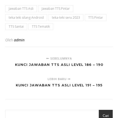
Jawaban TTS Asli
Jawaban TTS Pintar
teka teki silang Android
teka-teki seru 2023
TTS Pintar
TTS Santai
TTS Tematik
Oleh
admin
SEBELUMNYA
KUNCI JAWABAN TTS ASLI LEVEL 186 – 190
LEBIH BARU
KUNCI JAWABAN TTS ASLI LEVEL 191 – 195
Cari