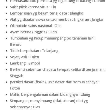
Perhiasan/batu permata yg digantung di kalung : Liontin
Sakit pilek karena virus : Flu
Lembar isian yg belum terisi data : Blangko
Alat yg dipakai siswa untuk membuat lingkaran : Jangka
Olimpiade sains nasional : Osn
Ayam betina (Inggris) : Hen
Tumbuhan yg hidup menumpang pd tanaman lain :
Benalu
Tidak berpakaian : Telanjang
Sejati; asli : Tulen
Lambang : Simbol
Berhenti sebentar di suatu tempat ketika dl perjalanan :
Singgah
partikel dasar (fisika), unit dasar dari semua cahaya :
Foton
Mahir; berpengalaman dalam bidangnya : Ulung
Simpangan; menyimpang (nilai, ukuran) dari yg
sebenarnya : Bias