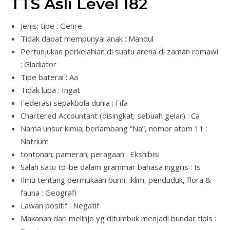
TTS Asli Level 182
Jenis; tipe : Genre
Tidak dapat mempunyai anak : Mandul
Pertunjukan perkelahian di suatu arena di zaman romawi
: Gladiator
Tipe baterai : Aa
Tidak lupa : Ingat
Federasi sepakbola dunia : Fifa
Chartered Accountant (disingkat; sebuah gelar) : Ca
Nama unsur kimia; berlambang “Na”, nomor atom 11 :
Natrium
tontonan; pameran; peragaan : Ekshibisi
Salah satu to-be dalam grammar bahasa inggris : Is
Ilmu tentang permukaan bumi, iklim, penduduk, flora &
fauna : Geografi
Lawan positif : Negatif
Makanan dari melinjo yg ditumbuk menjadi bundar tipis :