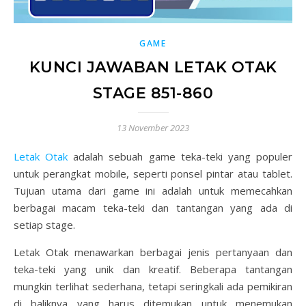
GAME
KUNCI JAWABAN LETAK OTAK
STAGE 851-860
13 November 2023
Letak Otak
adalah sebuah game teka-teki yang populer
untuk perangkat mobile, seperti ponsel pintar atau tablet.
Tujuan utama dari game ini adalah untuk memecahkan
berbagai macam teka-teki dan tantangan yang ada di
setiap stage.
Letak Otak menawarkan berbagai jenis pertanyaan dan
teka-teki yang unik dan kreatif. Beberapa tantangan
mungkin terlihat sederhana, tetapi seringkali ada pemikiran
di baliknya yang harus ditemukan untuk menemukan