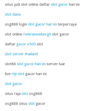
situs judi slot online daftar
slot gacor
hari ini
slot dana
osg888 login
slot gacor hari ini
terpercaya
slot online
rivieranewburgh
slot gacor
daftar
gacor x500
slot
slot server thailand
slot88
slot gacor hari ini
server luar
live
rtp slot
gacor hari ini
slot gacor
situs raja
slot
osg888
osg888 situs
slot
gacor