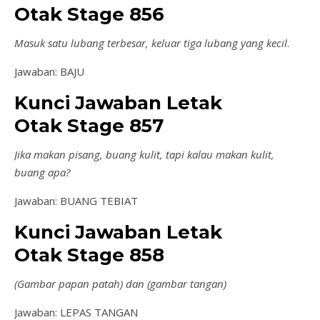
Otak Stage 856
Masuk satu lubang terbesar, keluar tiga lubang yang kecil
.
Jawaban: BAJU
Kunci Jawaban Letak
Otak Stage 857
Jika makan pisang, buang kulit, tapi kalau makan kulit,
buang apa?
Jawaban: BUANG TEBIAT
Kunci Jawaban Letak
Otak Stage 858
(Gambar papan patah) dan (gambar tangan)
Jawaban: LEPAS TANGAN