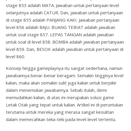
stage 853 adalah MATA. Jawaban untuk pertanyaan level
selanjutnya adalah CATUR. Dan, jawaban untuk pertanyaan
di stage 855 adalah PANJANG KAKI. Jawaban pertanyaan
level 856 adalah BAJU. BUANG TEBIAT adalah jawaban
untuk soal stage 857. LEPAS TANGAN adalah jawaban
untuk soal di level 858. BOMBA adalah jawaban pertanyaan
level 859. Dan, BESOK adalah jawaban untuk pertanyaan di
level 860.
Konsep hingga gameplaynya itu sangat sederhana, namun
jawabannya benar-benar beragam. Semakin tingginya level
kalian, maka akan semakin sulit juga kalian untuk berpikir
dalam menemukan jawabannya. Sebab itulah, demi
memudahkan kalian, di atas ini merupakan solusi game
Letak Otak yang tepat untuk kalian. Artikel ini di peruntukan
terutama untuk mereka yang merasa sangat kesulitan
dalam memecahkan teka-teki pada level-level tertentu.