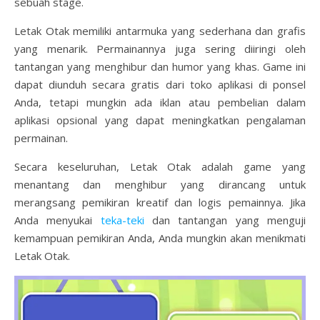
sebuah stage.
Letak Otak memiliki antarmuka yang sederhana dan grafis
yang menarik. Permainannya juga sering diiringi oleh
tantangan yang menghibur dan humor yang khas. Game ini
dapat diunduh secara gratis dari toko aplikasi di ponsel
Anda, tetapi mungkin ada iklan atau pembelian dalam
aplikasi opsional yang dapat meningkatkan pengalaman
permainan.
Secara keseluruhan, Letak Otak adalah game yang
menantang dan menghibur yang dirancang untuk
merangsang pemikiran kreatif dan logis pemainnya. Jika
Anda menyukai
teka-teki
dan tantangan yang menguji
kemampuan pemikiran Anda, Anda mungkin akan menikmati
Letak Otak.