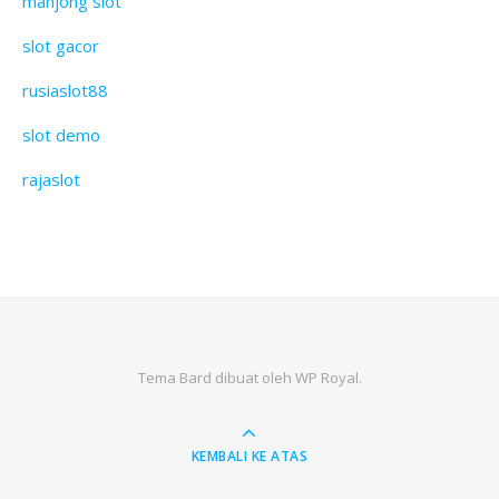
mahjong slot
slot gacor
rusiaslot88
slot demo
rajaslot
Tema Bard dibuat oleh
WP Royal
.
KEMBALI KE ATAS