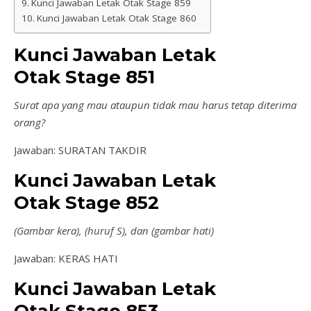
Kunci Jawaban Letak Otak Stage 859
Kunci Jawaban Letak Otak Stage 860
Kunci Jawaban Letak
Otak Stage 851
Surat apa yang mau ataupun tidak mau harus tetap diterima
orang?
Jawaban: SURATAN TAKDIR
Kunci Jawaban Letak
Otak Stage 852
(Gambar kera), (huruf S), dan (gambar hati)
Jawaban: KERAS HATI
Kunci Jawaban Letak