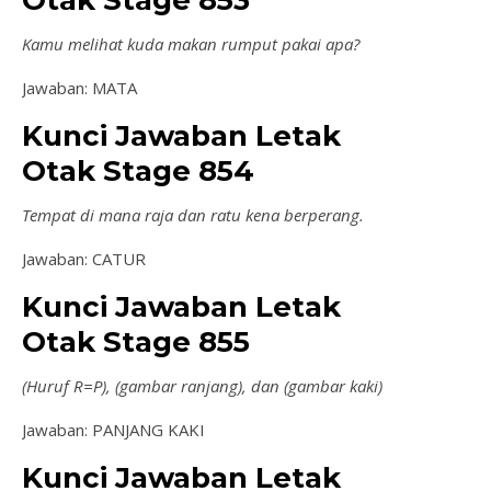
Otak Stage 853
Kamu melihat kuda makan rumput pakai apa?
Jawaban: MATA
Kunci Jawaban Letak
Otak Stage 854
Tempat di mana raja dan ratu kena berperang.
Jawaban: CATUR
Kunci Jawaban Letak
Otak Stage 855
(Huruf R=P), (gambar ranjang), dan (gambar kaki)
Jawaban: PANJANG KAKI
Kunci Jawaban Letak