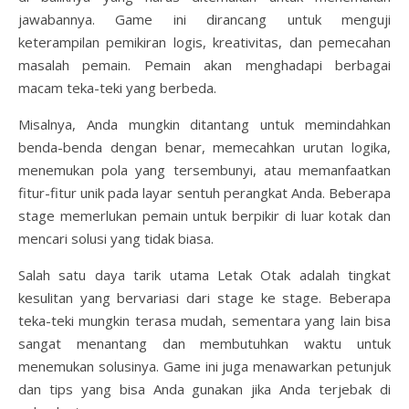
jawabannya. Game ini dirancang untuk menguji
keterampilan pemikiran logis, kreativitas, dan pemecahan
masalah pemain. Pemain akan menghadapi berbagai
macam teka-teki yang berbeda.
Misalnya, Anda mungkin ditantang untuk memindahkan
benda-benda dengan benar, memecahkan urutan logika,
menemukan pola yang tersembunyi, atau memanfaatkan
fitur-fitur unik pada layar sentuh perangkat Anda. Beberapa
stage memerlukan pemain untuk berpikir di luar kotak dan
mencari solusi yang tidak biasa.
Salah satu daya tarik utama Letak Otak adalah tingkat
kesulitan yang bervariasi dari stage ke stage. Beberapa
teka-teki mungkin terasa mudah, sementara yang lain bisa
sangat menantang dan membutuhkan waktu untuk
menemukan solusinya. Game ini juga menawarkan petunjuk
dan tips yang bisa Anda gunakan jika Anda terjebak di