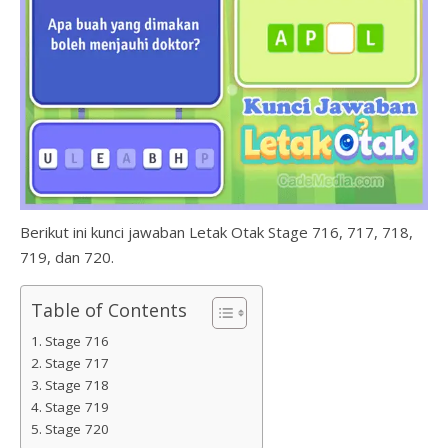
Berikut ini kunci jawaban Letak Otak Stage 716, 717, 718,
719, dan 720.
Table of Contents
Stage 716
Stage 717
Stage 718
Stage 719
Stage 720