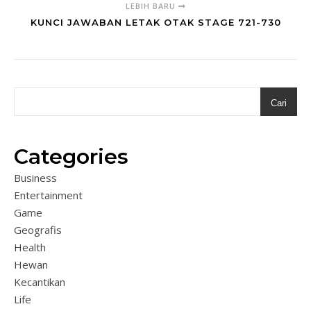
LEBIH BARU
KUNCI JAWABAN LETAK OTAK STAGE 721-730
Cari
Categories
Business
Entertainment
Game
Geografis
Health
Hewan
Kecantikan
Life