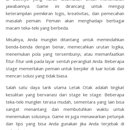
jawabannya. Game ini dirancang untuk menguji
keterampilan pemikiran logis, kreativitas, dan pemecahan
masalah pemain. Pemain akan menghadapi berbagai
macam teka-teki yang berbeda.
Misalnya, Anda mungkin ditantang untuk memindahkan
benda-benda dengan benar, memecahkan urutan logika,
menemukan pola yang tersembunyi, atau memanfaatkan
fitur-fitur unik pada layar sentuh perangkat Anda. Beberapa
stage memerlukan pemain untuk berpikir di luar kotak dan
mencari solusi yang tidak biasa.
Salah satu daya tarik utama Letak Otak adalah tingkat
kesulitan yang bervariasi dari stage ke stage. Beberapa
teka-teki mungkin terasa mudah, sementara yang lain bisa
sangat menantang dan membutuhkan waktu untuk
menemukan solusinya. Game ini juga menawarkan petunjuk
dan tips yang bisa Anda gunakan jika Anda terjebak di