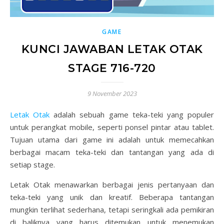
GAME
KUNCI JAWABAN LETAK OTAK
STAGE 716-720
9 November 2023
Letak Otak
adalah sebuah game teka-teki yang populer
untuk perangkat mobile, seperti ponsel pintar atau tablet.
Tujuan utama dari game ini adalah untuk memecahkan
berbagai macam teka-teki dan tantangan yang ada di
setiap stage.
Letak Otak menawarkan berbagai jenis pertanyaan dan
teka-teki yang unik dan kreatif. Beberapa tantangan
mungkin terlihat sederhana, tetapi seringkali ada pemikiran
di baliknya yang harus ditemukan untuk menemukan