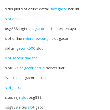
situs judi slot online daftar
slot gacor
hari ini
slot dana
osg888 login
slot gacor hari ini
terpercaya
slot online
rivieranewburgh
slot gacor
daftar
gacor x500
slot
slot server thailand
slot88
slot gacor hari ini
server luar
live
rtp slot
gacor hari ini
slot gacor
situs raja
slot
osg888
osg888 situs
slot
gacor