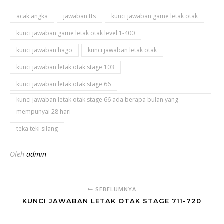
acak angka
jawaban tts
kunci jawaban game letak otak
kunci jawaban game letak otak level 1-400
kunci jawaban hago
kunci jawaban letak otak
kunci jawaban letak otak stage 103
kunci jawaban letak otak stage 66
kunci jawaban letak otak stage 66 ada berapa bulan yang
mempunyai 28 hari
teka teki silang
Oleh
admin
SEBELUMNYA
KUNCI JAWABAN LETAK OTAK STAGE 711-720