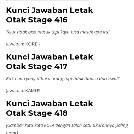
Kunci Jawaban Letak
Otak Stage 416
Telur tidak bisa masuk tapi kayu bisa masuk apa itu?
Jawaban: KOREK
Kunci Jawaban Letak
Otak Stage 417
Buku apa yang dibaca orang tapi tidak dibaca dari awal?
Jawaban: KAMUS
Kunci Jawaban Letak
Otak Stage 418
(Gambar kata-kata KOTA dengan salah satu ukurannya paling
besar)