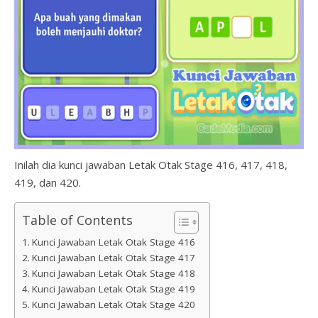
Inilah dia kunci jawaban Letak Otak Stage 416, 417, 418,
419, dan 420.
Table of Contents
Kunci Jawaban Letak Otak Stage 416
Kunci Jawaban Letak Otak Stage 417
Kunci Jawaban Letak Otak Stage 418
Kunci Jawaban Letak Otak Stage 419
Kunci Jawaban Letak Otak Stage 420