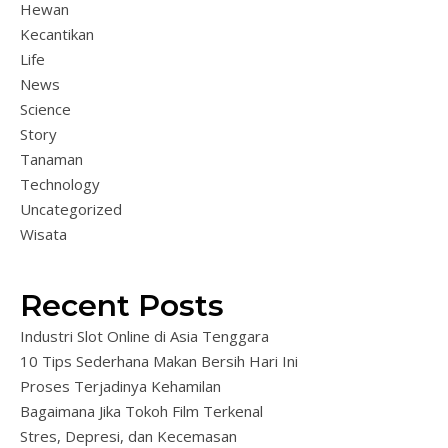
Hewan
Kecantikan
Life
News
Science
Story
Tanaman
Technology
Uncategorized
Wisata
Recent Posts
Industri Slot Online di Asia Tenggara
10 Tips Sederhana Makan Bersih Hari Ini
Proses Terjadinya Kehamilan
Bagaimana Jika Tokoh Film Terkenal
Stres, Depresi, dan Kecemasan