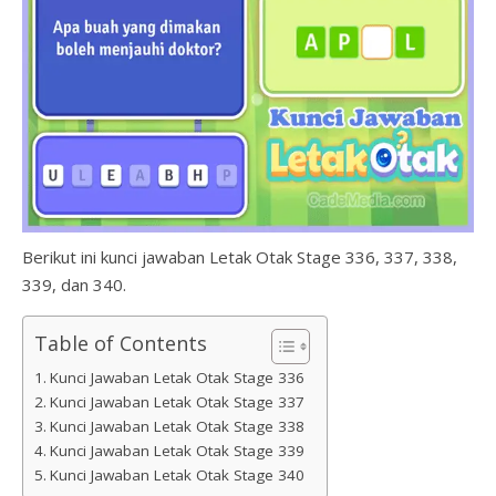
Berikut ini kunci jawaban Letak Otak Stage 336, 337, 338,
339, dan 340.
Table of Contents
Kunci Jawaban Letak Otak Stage 336
Kunci Jawaban Letak Otak Stage 337
Kunci Jawaban Letak Otak Stage 338
Kunci Jawaban Letak Otak Stage 339
Kunci Jawaban Letak Otak Stage 340