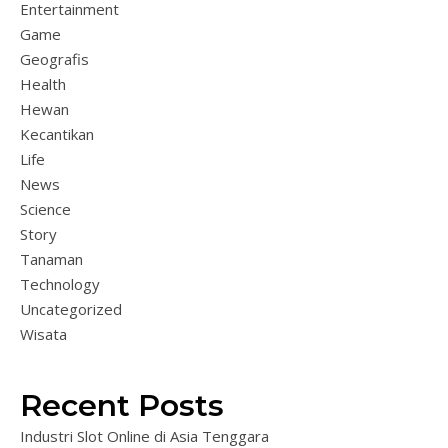
Entertainment
Game
Geografis
Health
Hewan
Kecantikan
Life
News
Science
Story
Tanaman
Technology
Uncategorized
Wisata
Recent Posts
Industri Slot Online di Asia Tenggara