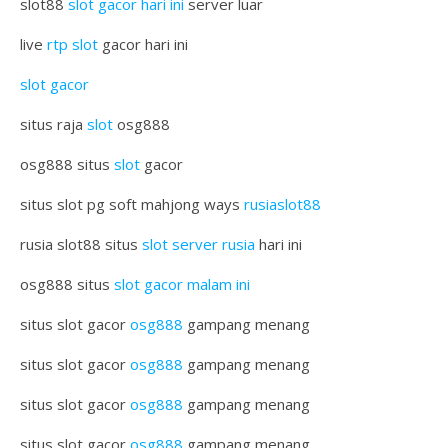
slot88
slot gacor hari ini
server luar
live
rtp slot
gacor hari ini
slot gacor
situs raja
slot
osg888
osg888 situs
slot
gacor
situs slot pg soft mahjong ways
rusiaslot88
rusia slot88 situs
slot server rusia
hari ini
osg888 situs
slot gacor malam ini
situs slot gacor
osg888
gampang menang
situs slot gacor
osg888
gampang menang
situs slot gacor
osg888
gampang menang
situs slot gacor
osg888
gampang menang