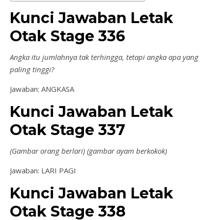
Kunci Jawaban Letak
Otak Stage 336
Angka itu jumlahnya tak terhingga, tetapi angka apa yang
paling tinggi?
Jawaban: ANGKASA
Kunci Jawaban Letak
Otak Stage 337
(Gambar orang berlari) (gambar ayam berkokok)
Jawaban: LARI PAGI
Kunci Jawaban Letak
Otak Stage 338