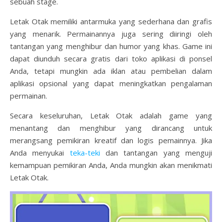
sebuah stage.
Letak Otak memiliki antarmuka yang sederhana dan grafis
yang menarik. Permainannya juga sering diiringi oleh
tantangan yang menghibur dan humor yang khas. Game ini
dapat diunduh secara gratis dari toko aplikasi di ponsel
Anda, tetapi mungkin ada iklan atau pembelian dalam
aplikasi opsional yang dapat meningkatkan pengalaman
permainan.
Secara keseluruhan, Letak Otak adalah game yang
menantang dan menghibur yang dirancang untuk
merangsang pemikiran kreatif dan logis pemainnya. Jika
Anda menyukai
teka-teki
dan tantangan yang menguji
kemampuan pemikiran Anda, Anda mungkin akan menikmati
Letak Otak.