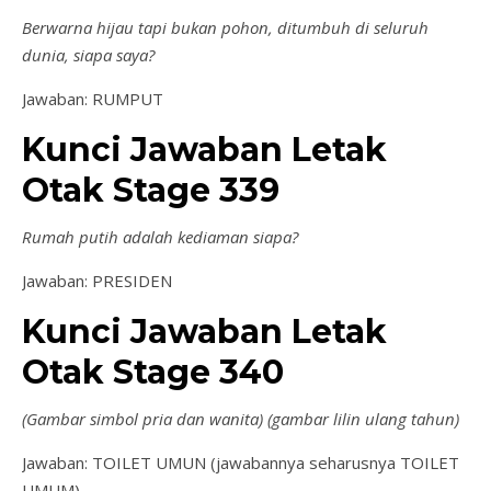
Berwarna hijau tapi bukan pohon, ditumbuh di seluruh
dunia, siapa saya?
Jawaban: RUMPUT
Kunci Jawaban Letak
Otak Stage 339
Rumah putih adalah kediaman siapa?
Jawaban: PRESIDEN
Kunci Jawaban Letak
Otak Stage 340
(Gambar simbol pria dan wanita) (gambar lilin ulang tahun)
Jawaban: TOILET UMUN (jawabannya seharusnya TOILET
UMUM)