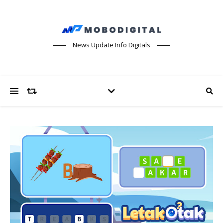
News Update Info Digitals