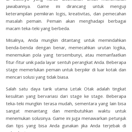
jawabannya. Game ini dirancang untuk menguji
keterampilan pemikiran logis, kreativitas, dan pemecahan
masalah pemain. Pemain akan menghadapi berbagai
macam teka-teki yang berbeda.
Misalnya, Anda mungkin ditantang untuk memindahkan
benda-benda dengan benar, memecahkan urutan logika,
menemukan pola yang tersembunyi, atau memanfaatkan
fitur-fitur unik pada layar sentuh perangkat Anda. Beberapa
stage memerlukan pemain untuk berpikir di luar kotak dan
mencari solusi yang tidak biasa.
Salah satu daya tarik utama Letak Otak adalah tingkat
kesulitan yang bervariasi dari stage ke stage. Beberapa
teka-teki mungkin terasa mudah, sementara yang lain bisa
sangat menantang dan membutuhkan waktu untuk
menemukan solusinya. Game ini juga menawarkan petunjuk
dan tips yang bisa Anda gunakan jika Anda terjebak di