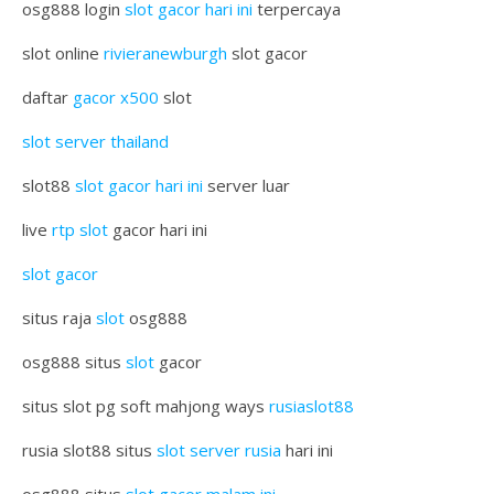
osg888 login
slot gacor hari ini
terpercaya
slot online
rivieranewburgh
slot gacor
daftar
gacor x500
slot
slot server thailand
slot88
slot gacor hari ini
server luar
live
rtp slot
gacor hari ini
slot gacor
situs raja
slot
osg888
osg888 situs
slot
gacor
situs slot pg soft mahjong ways
rusiaslot88
rusia slot88 situs
slot server rusia
hari ini
osg888 situs
slot gacor malam ini