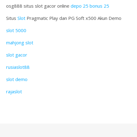
osg888 situs slot gacor online
depo 25 bonus 25
Situs
Slot
Pragmatic Play dan PG Soft x500 Akun Demo
slot 5000
mahjong slot
slot gacor
rusiaslot88
slot demo
rajaslot