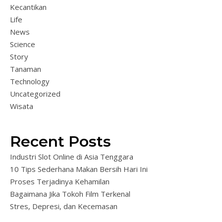
Kecantikan
Life
News
Science
Story
Tanaman
Technology
Uncategorized
Wisata
Recent Posts
Industri Slot Online di Asia Tenggara
10 Tips Sederhana Makan Bersih Hari Ini
Proses Terjadinya Kehamilan
Bagaimana Jika Tokoh Film Terkenal
Stres, Depresi, dan Kecemasan